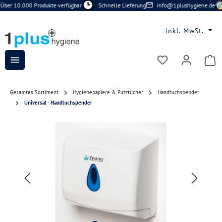
Über 10.000 Produkte verfügbar
Schnelle Lieferung
info@1plushygiene.de
Zum Hauptinhalt springen
inkl. MwSt.
Du hast 0 Prod
Gesamtes Sortiment
Hygienepapiere & Putztücher
Handtuchspender
Universal - Handtuchspender
Bildergalerie überspringen