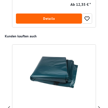
Ab
12,35 € *
Details
Produktgalerie überspringen
Kunden kauften auch