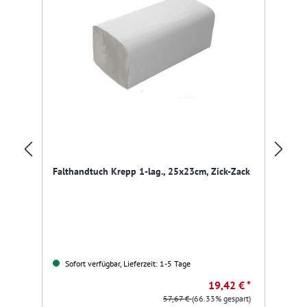
Lu
Falthandtuch Krepp 1-lag., 25x23cm, Zick-Zack
21
Sofort verfügbar, Lieferzeit: 1-5 Tage
19,42 € *
57,67 €
(66.33% gespart)