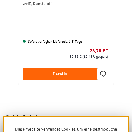
we
weiß, Kunststoff
Sofort verfügbar, Lieferzeit: 1-5 Tage
26,78 € *
30,58 €
(12.43% gespart)
Details
Produktgalerie überspringen
Ähnliche Produkte
Diese Website verwendet Cookies, um eine bestmögliche