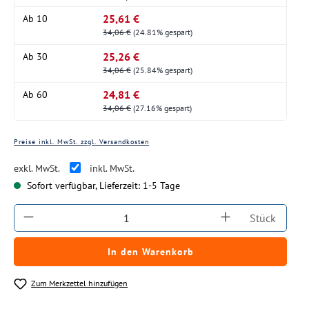
25,61 €
Ab
10
34,06 €
(24.81% gespart)
25,26 €
Ab
30
34,06 €
(25.84% gespart)
24,81 €
Ab
60
34,06 €
(27.16% gespart)
Preise inkl. MwSt. zzgl. Versandkosten
exkl. MwSt.
inkl. MwSt.
Sofort verfügbar, Lieferzeit: 1-5 Tage
Produkt Anzahl: Gib den gewünschten Wert ein
Stück
In den Warenkorb
Zum Merkzettel hinzufügen