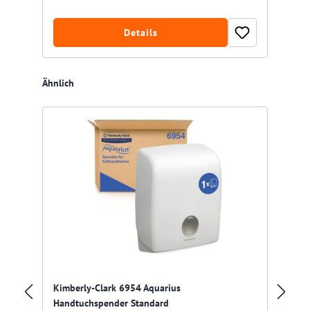
Details
Produktgalerie überspringen
Ähnlich
Kimberly-Clark 6954 Aquarius
Fr
Handtuchspender Standard