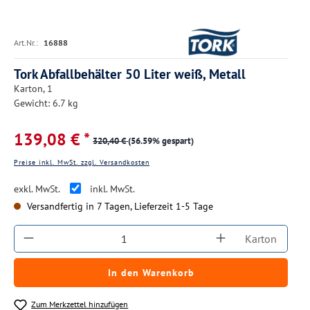
Art.Nr.:
16888
Tork Abfallbehälter 50 Liter weiß, Metall
Karton, 1
Gewicht: 6.7 kg
139,08 € *
320,40 €
(56.59% gespart)
Preise inkl. MwSt. zzgl. Versandkosten
exkl. MwSt.
inkl. MwSt.
Versandfertig in 7 Tagen, Lieferzeit 1-5 Tage
Produkt Anzahl: Gib den gewünschten Wert ein
Karton
In den Warenkorb
Zum Merkzettel hinzufügen