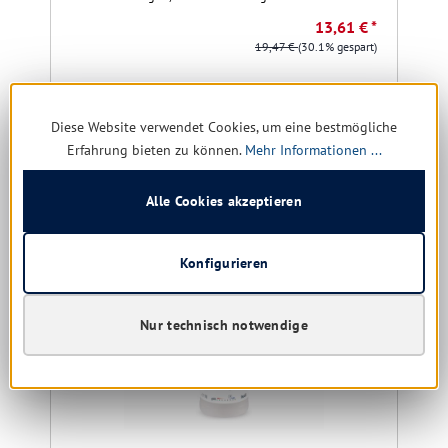
13,61 € *
19,47 €
(30.1% gespart)
Details
Diese Website verwendet Cookies, um eine bestmögliche
Erfahrung bieten zu können.
Mehr Informationen ...
Produktgalerie überspringen
Kunden haben sich ebenfalls angesehen
Alle Cookies akzeptieren
Restposten
R
Konfigurieren
Nur technisch notwendige