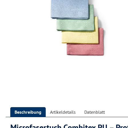
Beschreibung
Artikeldetails
Datenblatt
Microfasertuch Combitex PU – Prof