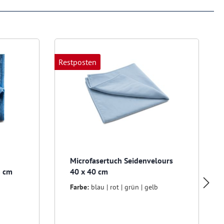
Restposten
Microfasertuch Seidenvelours
8 cm
40 x 40 cm
Farbe:
blau | rot | grün | gelb