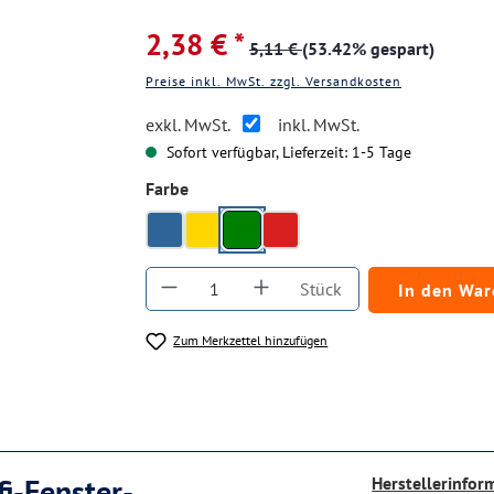
2,38 € *
5,11 €
(53.42% gespart)
Preise inkl. MwSt. zzgl. Versandkosten
exkl. MwSt.
inkl. MwSt.
Sofort verfügbar, Lieferzeit: 1-5 Tage
auswählen
Farbe
grün
blau
gelb
rot
Produkt Anzahl: Gib den gewüns
Stück
In den Wa
Zum Merkzettel hinzufügen
i-Fenster-
Herstellerinfor