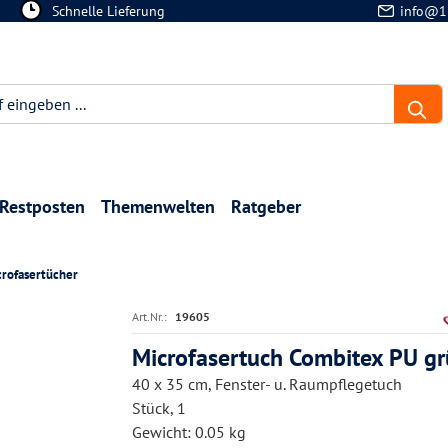
Schnelle Lieferung
info@1
Restposten
Themenwelten
Ratgeber
crofasertücher
Art.Nr.:
19605
Microfasertuch Combitex PU g
40 x 35 cm, Fenster- u. Raumpflegetuch
Stück, 1
Gewicht: 0.05 kg