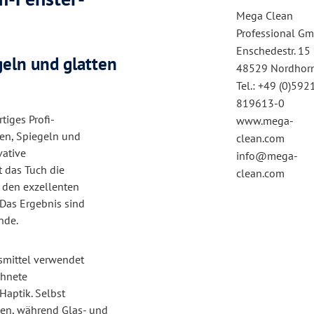
Mega Clean
Professional G
Enschedestr. 15
geln und glatten
48529 Nordhor
Tel.: +49 (0)592
819613-0
tiges Profi-
www.mega-
hen, Spiegeln und
clean.com
vative
info@mega-
 das Tuch die
clean.com
 den exzellenten
Das Ergebnis sind
nde.
smittel verwendet
chnete
aptik. Selbst
n, während Glas- und