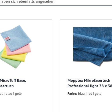
aben sich ebenfalls angesehen
 MicroTuff Base,
Mopptex Mikrofasertuch
asertuch
Professional light 38 x 3
ot | blau | gelb
Farbe:
blau | rot | gelb