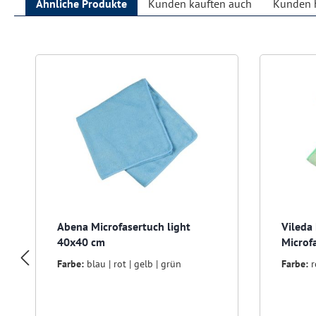
Ähnliche Produkte
Kunden kauften auch
Kunden h
Produktgalerie überspringen
Abena Microfasertuch light
Vileda
40x40 cm
Microf
Farbe:
blau | rot | gelb | grün
Farbe:
r