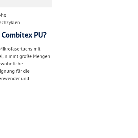
ohe
aschzyklen
 Combitex PU?
Mikrofasertuchs mit
rei, nimmt große Mengen
ewöhnliche
ignung für die
e Anwender und