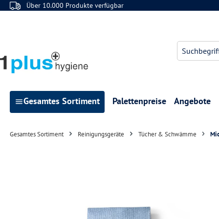
Über 10.000 Produkte verfügbar
 Hauptinhalt springen
Zur Suche springen
Zur Hauptnavigation springen
Gesamtes Sortiment
Palettenpreise
Angebote
Gesamtes Sortiment
Reinigungsgeräte
Tücher & Schwämme
Mi
Bildergalerie überspringen