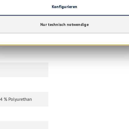
U mit oder ohne
Konfigurieren
 Tuch bei Bedarf bis 95
Nur technisch notwendige
24 % Polyurethan