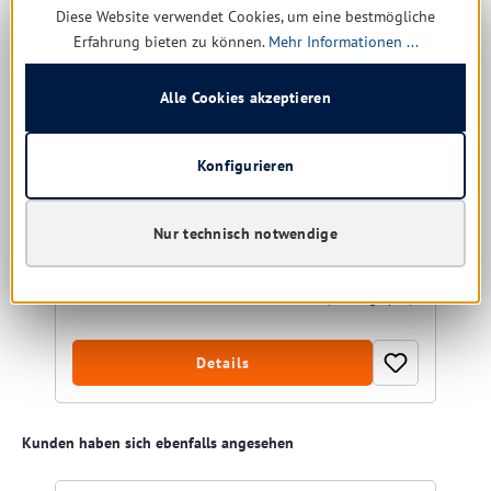
Diese Website verwendet Cookies, um eine bestmögliche
Erfahrung bieten zu können.
Mehr Informationen ...
Med-Comfort PP Einwegoverall mit Kapuze und
Reißverschluß, XXXL
Alle Cookies akzeptieren
Größe:
XXXL
Konfigurieren
Nur technisch notwendige
noch 11 verfügbar, Lieferzeit: 1-5 Tage
1,30 € *
5,02 €
(74.1% gespart)
Details
Produktgalerie überspringen
Kunden haben sich ebenfalls angesehen