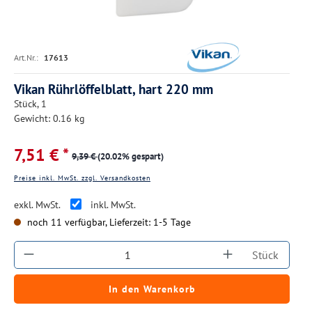
Art.Nr.:
17613
Vikan Rührlöffelblatt, hart 220 mm
Stück, 1
Gewicht: 0.16 kg
7,51 € *
9,39 €
(20.02% gespart)
Preise inkl. MwSt. zzgl. Versandkosten
exkl. MwSt.
inkl. MwSt.
noch 11 verfügbar, Lieferzeit: 1-5 Tage
Produkt Anzahl: Gib den gewünschten Wert ein
Stück
In den Warenkorb