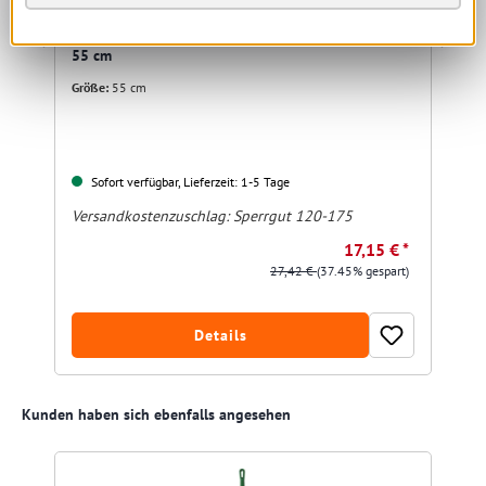
Ecolab Wasserschieber Standard mit Moosgummi
55 cm
Größe:
55 cm
Sofort verfügbar, Lieferzeit: 1-5 Tage
Versandkostenzuschlag:
Sperrgut 120-175
17,15 € *
27,42 €
(37.45% gespart)
Details
Produktgalerie überspringen
Kunden haben sich ebenfalls angesehen