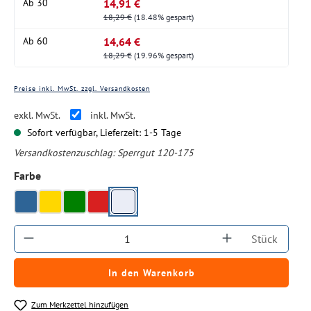
14,91 €
Ab
30
18,29 €
(18.48% gespart)
14,64 €
Ab
60
18,29 €
(19.96% gespart)
Preise inkl. MwSt. zzgl. Versandkosten
exkl. MwSt.
inkl. MwSt.
Sofort verfügbar, Lieferzeit: 1-5 Tage
Versandkostenzuschlag:
Sperrgut 120-175
auswählen
Farbe
weiß
blau
gelb
grün
rot
Produkt Anzahl: Gib den gewünschten Wert ein
Stück
In den Warenkorb
Zum Merkzettel hinzufügen