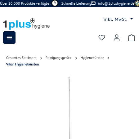
Über 10.000 Produkte verfügbar
Schnelle Lieferung
info@1plushygiene.de
Zum Hauptinhalt springen
inkl. MwSt.
Du hast 0 Prod
Gesamtes Sortiment
Reinigungsgeräte
Hygienebürsten
Vikan Hygienebürsten
Bildergalerie überspringen