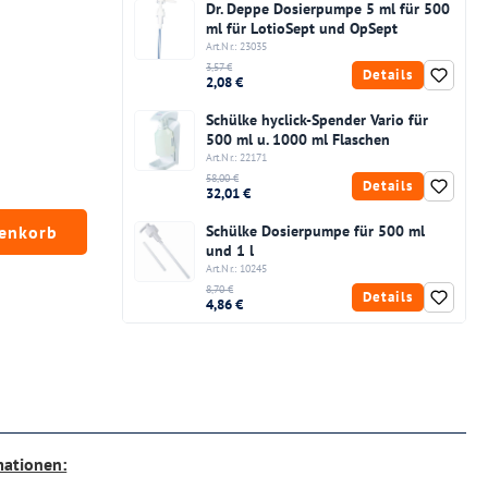
Dr. Deppe Dosierpumpe 5 ml für 500
ml für LotioSept und OpSept
Art.Nr.: 23035
3,57 €
Details
2,08 €
Schülke hyclick-Spender Vario für
500 ml u. 1000 ml Flaschen
Art.Nr.: 22171
58,00 €
Details
32,01 €
chten Wert ein oder benutze die Schaltfläc
renkorb
Schülke Dosierpumpe für 500 ml
und 1 l
Art.Nr.: 10245
8,70 €
Details
4,86 €
mationen: