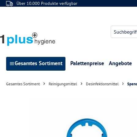
Über 10.000 Produkte verfügbar
 Hauptinhalt springen
Zur Suche springen
Zur Hauptnavigation springen
Gesamtes Sortiment
Palettenpreise
Angebote
Gesamtes Sortiment
Reinigungsmittel
Desinfektionsmittel
Spend
Bildergalerie überspringen