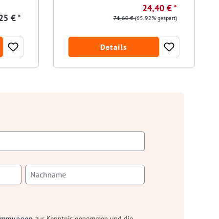
24,40 € *
25 € *
71,60 €
(65.92% gespart)
Details
timmungen
zur Kenntnis genommen und die