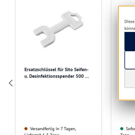
Diese
könn
Ersatzschlüssel für Sito Seifen-
Einweg
u. Desinfektionsspender 500 ml
Sensor
und 1000 ml
Desinf
"Touch
Versandfertig in 7 Tagen,
Sofor