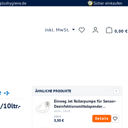
plushygiene.de
Sicher einkaufen
Du hast 0 Produkte
inkl. MwSt.
0,00 €
‹
›
ÄHNLICHE PRODUKTE
Einweg Jet Rollerpumpe für Sensor-
/10ltr.-
Desinfektionsmittelspender
"Touchless" 500 ml
Art.Nr.: 23118
5,05 €
Details
5,50 €