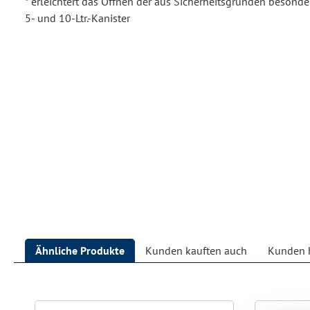
* erleichtert das Öffnen der aus Sicherheitsgründen besonde
5- und 10-Ltr.-Kanister
Ähnliche Produkte
Kunden kauften auch
Kunden h
Produktgalerie überspringen