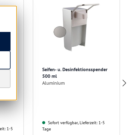
R
ür
Seifen- u. Desinfektionsspender
500 ml
er
Aluminium
Sofort verfügbar, Lieferzeit: 1-5
eit: 1-5
Tage