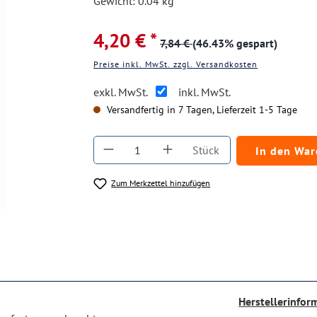
Gewicht: 0.04 kg
4,20 € *
7,84 €
(46.43% gespart)
Preise inkl. MwSt. zzgl. Versandkosten
exkl. MwSt.
inkl. MwSt.
Versandfertig in 7 Tagen, Lieferzeit 1-5 Tage
Produkt Anzahl: Gib den gewüns
Stück
In den Wa
Zum Merkzettel hinzufügen
Herstellerinfor