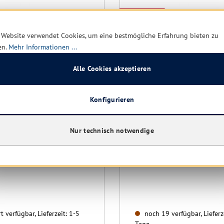
Restposten
 Website verwendet Cookies, um eine bestmögliche Erfahrung bieten zu
en.
Mehr Informationen ...
Alle Cookies akzeptieren
Konfigurieren
 Jet Rollerpumpe für
Einweg Jet Rollerpumpe f
-
Sensor-
Nur technisch notwendige
ektionsmittelspender
Desinfektionsmittelspend
less" 500 ml
"Touchless" 1000 ml
t verfügbar, Lieferzeit: 1-5
noch 19 verfügbar, Lieferz