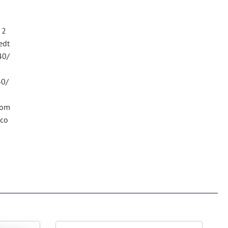
 2
edt
40/
40/
com
.co