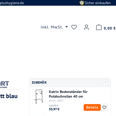
plushygiene.de
Sicher einkaufen
Du hast 0 Produkte
inkl. MwSt.
0,00 €
‹
›
ZUBEHÖR
Katrin Bodenständer für
tt blau
Putztuchrollen 40 cm
Art.Nr.: 10371
122,09 €
Details
55,97 €