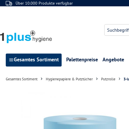
Über 10.000 Produkte verfügbar
 Hauptinhalt springen
Zur Suche springen
Zur Hauptnavigation springen
Gesamtes Sortiment
Palettenpreise
Angebote
Gesamtes Sortiment
Hygienepapiere & Putztücher
Putzrolle
3-l
Bildergalerie überspringen