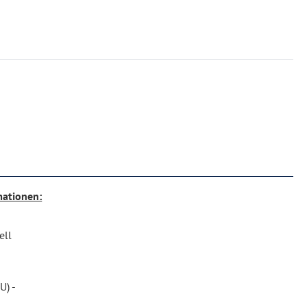
mationen:
ell
U) -