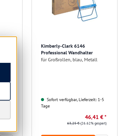
Kimberly-Clark 6146
er
Professional Wandhalter
ll
für Großrollen, blau, Metall
t: 1-5
Sofort verfügbar, Lieferzeit: 1-5
Tage
0 € *
46,41 € *
gespart)
63,25 €
(26.62% gespart)