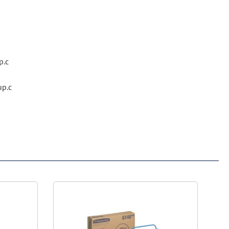
p.c
up.c