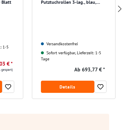
 Blatt
Putztuchrollen 3-lag., blau,
1.000 Blatt, 36x36 cm
Versandkostenfrei
t: 1-5
Sofort verfügbar, Lieferzeit: 1-5
Tage
03 € *
Ab
693,77 € *
 gespart)
Details