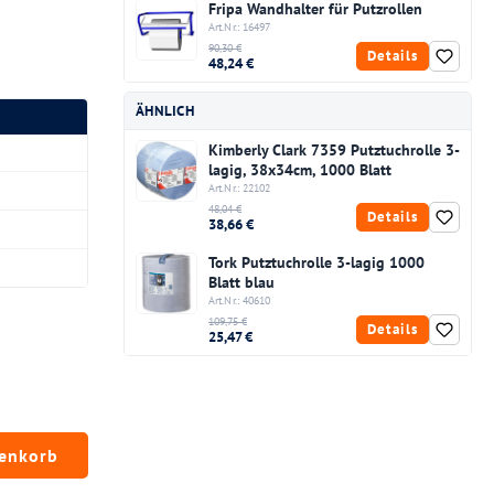
Fripa Wandhalter für Putzrollen
Art.Nr.: 16497
90,30 €
Details
48,24 €
ÄHNLICH
Kimberly Clark 7359 Putztuchrolle 3-
lagig, 38x34cm, 1000 Blatt
Art.Nr.: 22102
48,04 €
Details
38,66 €
Tork Putztuchrolle 3-lagig 1000
Blatt blau
Art.Nr.: 40610
109,75 €
Details
25,47 €
chten Wert ein oder benutze die Schaltfläc
renkorb