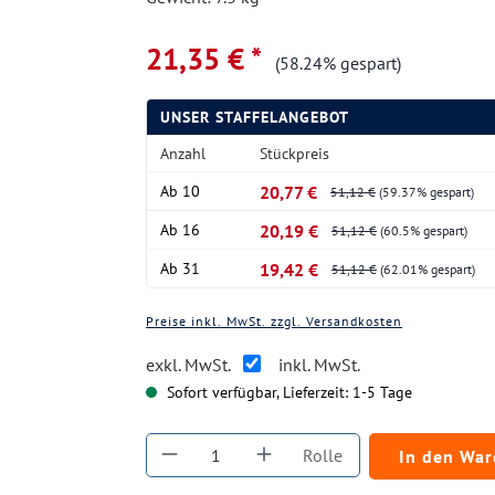
21,35 € *
(58.24% gespart)
UNSER STAFFELANGEBOT
Anzahl
Stückpreis
Ab
10
20,77 €
51,12 €
(59.37% gespart)
Ab
16
20,19 €
51,12 €
(60.5% gespart)
Ab
31
19,42 €
51,12 €
(62.01% gespart)
Preise inkl. MwSt. zzgl. Versandkosten
exkl. MwSt.
inkl. MwSt.
Sofort verfügbar, Lieferzeit: 1-5 Tage
Produkt Anzahl: Gib den gewüns
Rolle
In den Wa