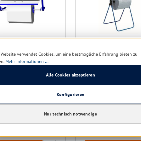
Wandhalter für Putzrollen
Kimberly-Clark 6154
 Website verwendet Cookies, um eine bestmögliche Erfahrung bieten zu
Professional Bodenständ
en.
Mehr Informationen ...
für Großrollen, blau, Meta
Alle Cookies akzeptieren
Konfigurieren
rt verfügbar, Lieferzeit: 1-5
Sofort verfügbar, Lieferzei
Tage
Nur technisch notwendige
48,24 € *
36,3
90,30 €
(46.58% gespart)
57,39 €
(36.75% 