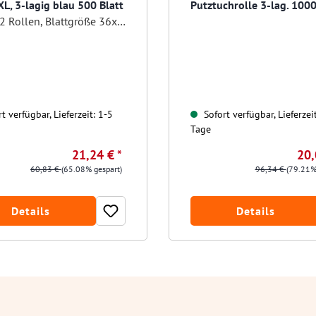
XL, 3-lagig blau 500 Blatt
Putztuchrolle 3-lag. 1000
Pack á 2 Rollen, Blattgröße 36x36 cm
t verfügbar, Lieferzeit: 1-5
Sofort verfügbar, Lieferzei
Tage
21,24 € *
20,
60,83 €
(65.08% gespart)
96,34 €
(79.21%
Details
Details