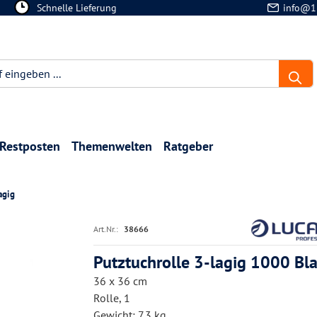
Schnelle Lieferung
info@1
Restposten
Themenwelten
Ratgeber
agig
Art.Nr.:
38666
Putztuchrolle 3-lagig 1000 Bla
36 x 36 cm
Rolle, 1
Gewicht: 7.3 kg