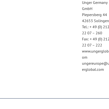
Unger Germany
GmbH
Piepersberg 44
42653 Solinge
Tel.: + 49 (0) 212
22 07 – 260
Fax: + 49 (0) 21
22 07 – 222
www.ungergloba
om
ungereurope@
erglobal.com