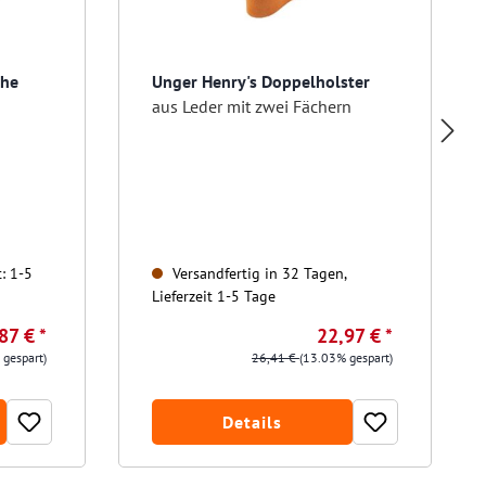
che
Unger Henry's Doppelholster
aus Leder mit zwei Fächern
t: 1-5
Versandfertig in 32 Tagen,
Lieferzeit 1-5 Tage
87 € *
22,97 € *
 gespart)
26,41 €
(13.03% gespart)
Details