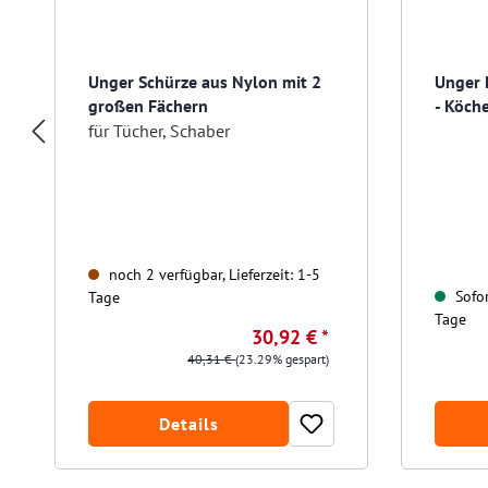
Unger Schürze aus Nylon mit 2
Unger B
großen Fächern
- Köch
für Tücher, Schaber
noch 2 verfügbar, Lieferzeit: 1-5
Sofor
Tage
Tage
30,92 € *
40,31 €
(23.29% gespart)
Details