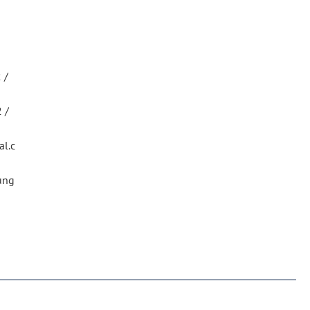
n
 /
2 /
l.c
ung