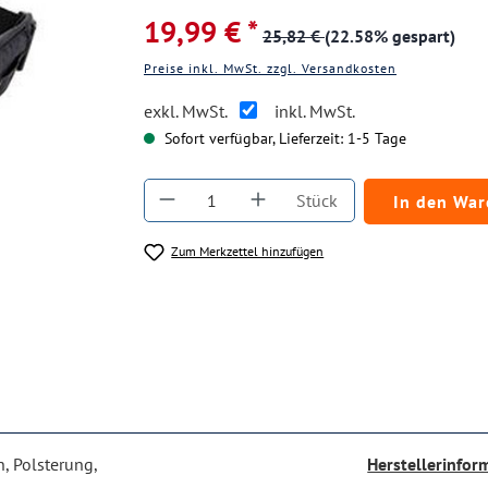
19,99 € *
25,82 €
(22.58% gespart)
Preise inkl. MwSt. zzgl. Versandkosten
exkl. MwSt.
inkl. MwSt.
Sofort verfügbar, Lieferzeit: 1-5 Tage
Produkt Anzahl: Gib den gewüns
Stück
In den Wa
Zum Merkzettel hinzufügen
, Polsterung,
Herstellerinfor