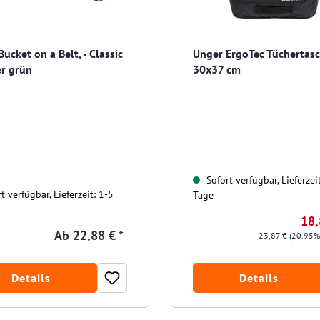
ucket on a Belt, - Classic
Unger ErgoTec Tüchertas
er grün
30x37 cm
Sofort verfügbar, Lieferzei
t verfügbar, Lieferzeit: 1-5
Tage
18,
Ab
22,88 € *
23,87 €
(20.95%
Details
Details