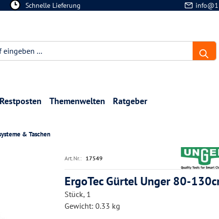
Schnelle Lieferung
info@1
Restposten
Themenwelten
Ratgeber
systeme & Taschen
Art.Nr.:
17549
ErgoTec Gürtel Unger 80-130
Stück, 1
Gewicht: 0.33 kg