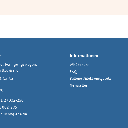
e
Informationen
el, Reinigungswagen,
Wir über uns
ittel & mehr
FAQ
& Co KG
Batterie-/Elektronikgesetz
Newsletter
rg
31 27002-250
27002-295
plushygiene.de