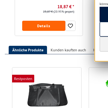
könn
18,87 € *
23,87 €
(20.95% gespart)
Details
Ähnliche Produkte
Kunden kauften auch
Kunden h
Produktgalerie überspringen
Restposten