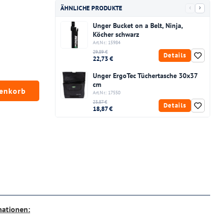
‹
›
ÄHNLICHE PRODUKTE
Unger Bucket on a Belt, Ninja,
Köcher schwarz
Art.Nr.: 15984
29,89 €
Details
22,73 €
Unger ErgoTec Tüchertasche 30x37
cm
chten Wert ein oder benutze die Schaltfläc
renkorb
Art.Nr.: 17550
23,87 €
Details
18,87 €
mationen: