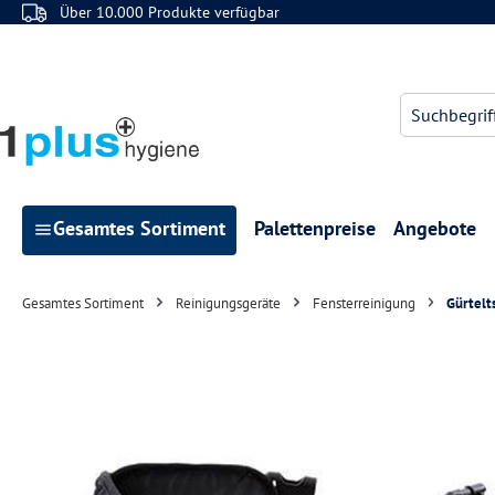
Über 10.000 Produkte verfügbar
 Hauptinhalt springen
Zur Suche springen
Zur Hauptnavigation springen
Gesamtes Sortiment
Palettenpreise
Angebote
Gesamtes Sortiment
Reinigungsgeräte
Fensterreinigung
Gürtelt
Bildergalerie überspringen