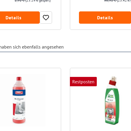
2,92 €
(23.29% gespart)
30,92 €
(23.42% 
Details
Details
aben sich ebenfalls angesehen
Restposten