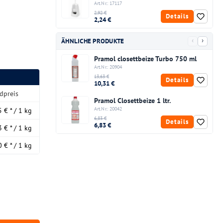
Art.Nr.: 17117
2,92 €
Details
2,24 €
‹
›
ÄHNLICHE PRODUKTE
Pramol closettbeize Turbo 750 ml
Art.Nr.: 20904
13,63 €
Details
10,31 €
dpreis
Pramol Closettbeize 1 ltr.
Art.Nr.: 20042
 € * / 1 kg
6,83 €
Details
6,83 €
 € * / 1 kg
 € * / 1 kg