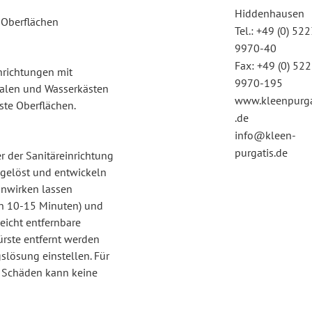
Hiddenhausen
e Oberflächen
Tel.: +49 (0) 52
9970-40
Fax: +49 (0) 52
nrichtungen mit
9970-195
inalen und Wasserkästen
www.kleenpurga
este Oberflächen.
.de
info@kleen-
purgatis.de
r der Sanitäreinrichtung
 gelöst und entwickeln
inwirken lassen
en 10-15 Minuten) und
eicht entfernbare
ürste entfernt werden
slösung einstellen. Für
 Schäden kann keine