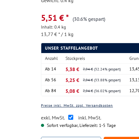
Gewicht: 0.4 kg
5,51 € *
(30.6% gespart)
Inhalt:
0.4 kg
13,77 € * / 1 kg
UNSER STAFFELANGEBOT
Anzahl
Stückpreis
Grun
Ab
14
5,38 €
13,45
7,94 €
(32.24% gespart)
Ab
56
5,25 €
13,13
7,94 €
(33.88% gespart)
Ab
84
5,08 €
12,70
7,94 €
(36.02% gespart)
Preise inkl. MwSt. zzgl. Versandkosten
exkl. MwSt.
inkl. MwSt.
Sofort verfügbar, Lieferzeit: 1-5 Tage