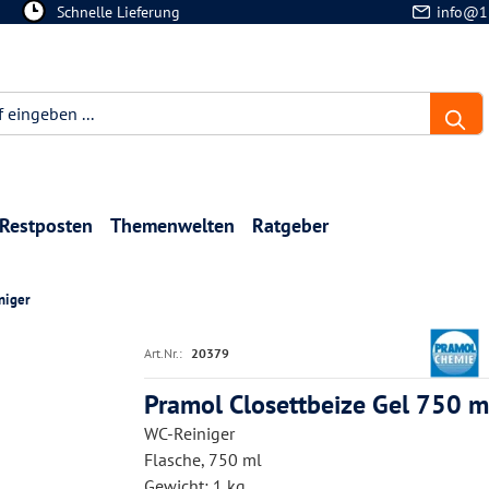
Schnelle Lieferung
info@1
Restposten
Themenwelten
Ratgeber
niger
Art.Nr.:
20379
Pramol Closettbeize Gel 750 m
WC-Reiniger
Flasche, 750 ml
Gewicht: 1 kg