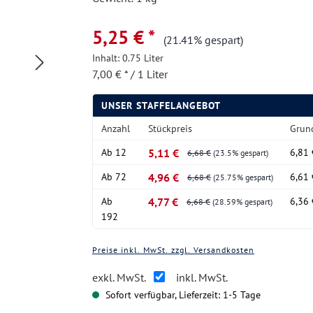
5,25 € *
(21.41% gespart)
Inhalt:
0.75 Liter
7,00 € * / 1 Liter
UNSER STAFFELANGEBOT
Anzahl
Stückpreis
Grun
Ab
12
5,11 €
6,81 
6,68 €
(23.5% gespart)
Ab
72
4,96 €
6,61 
6,68 €
(25.75% gespart)
Ab
4,77 €
6,36 
6,68 €
(28.59% gespart)
192
Preise inkl. MwSt. zzgl. Versandkosten
exkl. MwSt.
inkl. MwSt.
Sofort verfügbar, Lieferzeit: 1-5 Tage