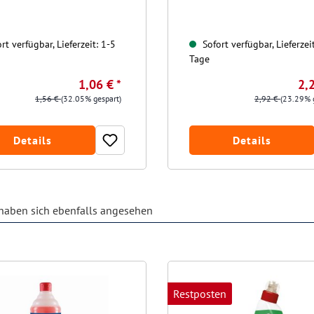
rt verfügbar, Lieferzeit: 1-5
Sofort verfügbar, Lieferzei
Tage
1,06 € *
2,2
1,56 €
(32.05% gespart)
2,92 €
(23.29% 
Details
Details
aben sich ebenfalls angesehen
Restposten