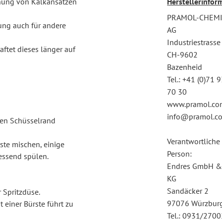
rnung von Kalkansätzen
Herstellerinfor
PRAMOL-CHEM
ung auch für andere
AG
Industriestrasse
aftet dieses länger auf
CH-9602
Bazenheid
Tel.: +41 (0)71 
70 30
www.pramol.co
info@pramol.c
den Schüsselrand
Verantwortliche
ste mischen, einige
Person:
essend spülen.
Endres GmbH &
KG
Sandäcker 2
 Spritzdüse.
97076 Würzbur
 einer Bürste führt zu
Tel.: 0931/270