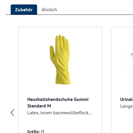
Zubehör
Ähnlich
Produktgalerie überspringen
Haushaltshandschuhe Gummi
Urina
Standard M
Länge
Latex, innen baumwollbeflockt, gelb
Größe:
M