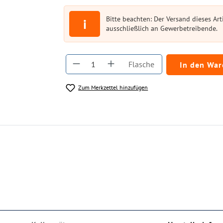
Bitte beachten: Der Versand dieses Arti
i
ausschließlich an Gewerbetreibende.
Produkt Anzahl: Gib den gewüns
Flasche
In den Wa
Zum Merkzettel hinzufügen