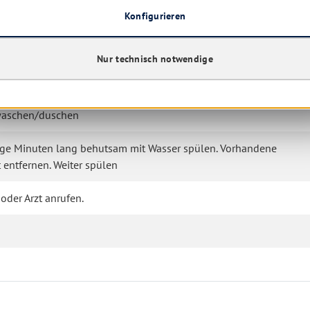
Konfigurieren
n der Haut und schwere Augenschäden.
Nur technisch notwendige
ndern gelangen.
 dem Haar): Alle beschmutzten, getränkten Kleidungsstücke sofort
bwaschen/duschen
nige Minuten lang behutsam mit Wasser spülen. Vorhandene
 entfernen. Weiter spülen
oder Arzt anrufen.