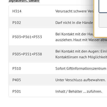
Signalwort: Gefahr
H314
Verursacht schwere Verätzunge
P102
Darf nicht in die Hände von Ki
Bei Kontakt mit der Haut (oder
P303+P361+P353
ausziehen. Haut mit Wasser a
Bei Kontakt mit den Augen: Ei
P305+P351+P338
Kontaktlinsen nach Möglichkeit
P310
Sofort Giftinformationszentrum 
P405
Unter Verschluss aufbewahren.
P501
Inhalt / Behälter … zuführen.