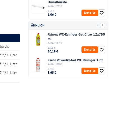
Urinalbürste
Art.Nr.: 16710
1,56 €
Details
1,06 €
‹
›
ÄHNLICH
Reinex WC-Reiniger Gel Citro 12x750
ml
Art.Nr.: 14323
dpreis
29,51 €
Details
20,19 €
€ * / 1 Liter
Kiehl Powerfix-Gel WC Reiniger 1 ltr.
€ * / 1 Liter
Art.Nr.: 15002
6,77 €
Details
5,65 €
€ * / 1 Liter