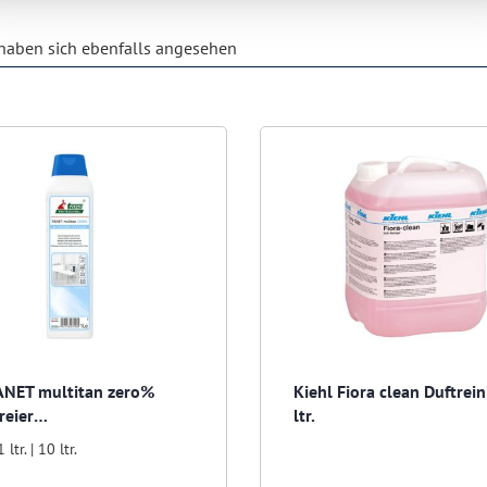
aben sich ebenfalls angesehen
ANET multitan zero%
Kiehl Fiora clean Duftrei
reier
ltr.
unktionsreiniger
1 ltr. | 10 ltr.