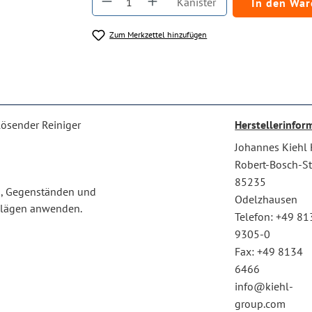
Kanister
In den Wa
Zum Merkzettel hinzufügen
nlösender Reiniger
Herstellerinfor
Johannes Kiehl
Robert-Bosch-Str
85235
en, Gegenständen und
Odelzhausen
elägen anwenden.
Telefon: +49 81
9305-0
Fax: +49 8134
6466
info@kiehl-
group.com