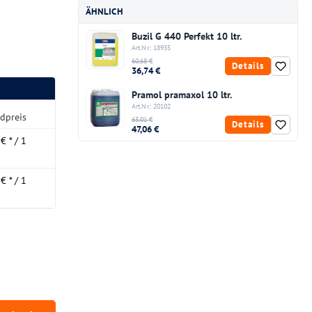
ÄHNLICH
Buzil G 440 Perfekt 10 ltr.
Art.Nr.: 18935
60,68 €
Details
36,74 €
Pramol pramaxol 10 ltr.
Art.Nr.: 20102
dpreis
63,01 €
Details
47,06 €
€ * / 1
€ * / 1
chten Wert ein oder benutze die Schaltfläc