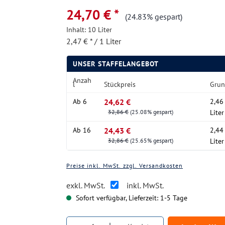
24,70 € *
(24.83% gespart)
Inhalt:
10 Liter
2,47 € * / 1 Liter
UNSER STAFFELANGEBOT
Anzah
l
Stückpreis
Grun
Ab
6
24,62 €
2,46 
32,86 €
(25.08% gespart)
Liter
Ab
16
24,43 €
2,44 
32,86 €
(25.65% gespart)
Liter
Preise inkl. MwSt. zzgl. Versandkosten
exkl. MwSt.
inkl. MwSt.
Sofort verfügbar, Lieferzeit: 1-5 Tage
Produkt Anzahl: Gib den gewüns