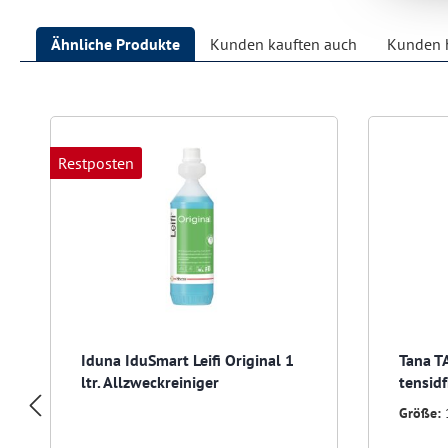
Ähnliche Produkte
Kunden kauften auch
Kunden h
Produktgalerie überspringen
Restposten
Iduna IduSmart Leifi Original 1
Tana T
ltr. Allzweckreiniger
tensidf
Multif
Größe: