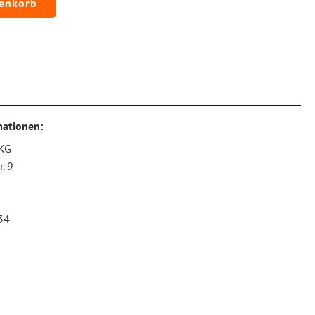
renkorb
mationen:
 KG
. 9
34