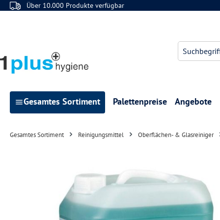
Über 10.000 Produkte verfügbar
 Hauptinhalt springen
Zur Suche springen
Zur Hauptnavigation springen
Gesamtes Sortiment
Palettenpreise
Angebote
Gesamtes Sortiment
Reinigungsmittel
Oberflächen- & Glasreiniger
Bildergalerie überspringen