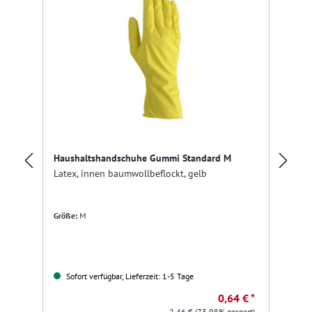
Haushaltshandschuhe Gummi Standard M
Pu
Latex, innen baumwollbeflockt, gelb
15
Größe:
M
Fa
Sofort verfügbar, Lieferzeit: 1-5 Tage
0,64 € *
2,46 €
(73.98% gespart)