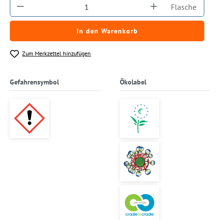
Produkt Anzahl: Gib den gewünschten Wert ein
Flasche
In den Warenkorb
Zum Merkzettel hinzufügen
Gefahrensymbol
Ökolabel