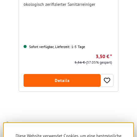
ökologisch zerifizierter Sanitärreiniger
Gr
Sofort verfügbar, Lieferzeit: 1-5 Tage
Nu
3,50 € *
5,56 €
(37.05% gespart)
Details
Produktgalerie überspringen
Ähnliche Produkte
Diese Website verwendet Cookies, um eine bestmögliche