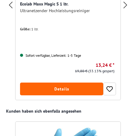
Ecolab Maxx Magic S 1 ltr.
Ultranetzender Hochleistungsreiniger
Größe:
1 ltr.
Sofort verfügbar, Lieferzeit: 1-5 Tage
13,24 € *
19,80 €
(33.13% gespart)
Details
Produktgalerie überspringen
Kunden haben sich ebenfalls angesehen
R