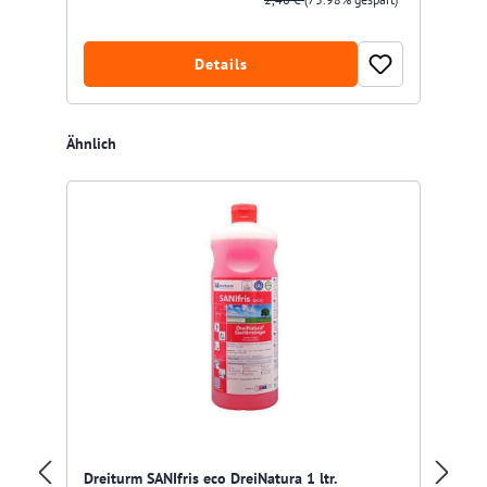
Details
Produktgalerie überspringen
Ähnlich
Ki
Dreiturm SANIfris eco DreiNatura 1 ltr.
Sa