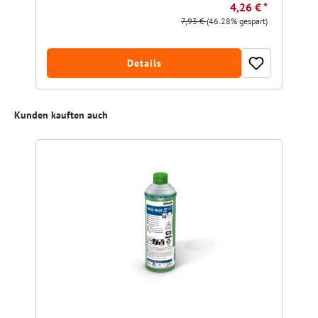
4,26 € *
7,93 €
(46.28% gespart)
Details
Produktgalerie überspringen
Kunden kauften auch