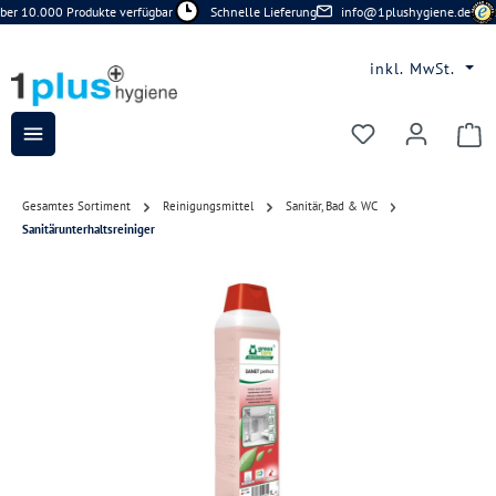
er 10.000 Produkte verfügbar
Schnelle Lieferung
info@1plushygiene.de
S
Zum Hauptinhalt springen
inkl. MwSt.
Du hast 0 Prod
Gesamtes Sortiment
Reinigungsmittel
Sanitär, Bad & WC
Sanitärunterhaltsreiniger
Bildergalerie überspringen