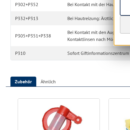
P302+P352
Bei Kontakt mit der Haut: Mit v
P332+P313
Bei Hautreizung: Ärztlichen Rat 
Bei Kontakt mit den Augen: Ei
P305+P351+P338
Kontaktlinsen nach Möglichkeit
P310
Sofort Giftinformationszentrum 
Zubehör
Ähnlich
Produktgalerie überspringen