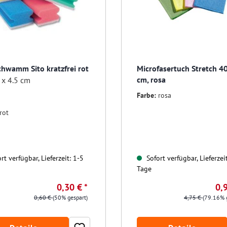
chwamm Sito kratzfrei rot
Microfasertuch Stretch 4
cm, rosa
 x 4.5 cm
Farbe:
rosa
rot
rt verfügbar, Lieferzeit: 1-5
Sofort verfügbar, Lieferzei
Tage
0,30 € *
0,9
0,60 €
(50% gespart)
4,75 €
(79.16% 