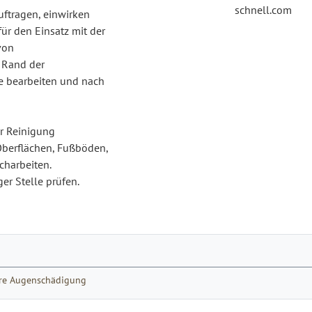
schnell.com
uftragen, einwirken
ür den Einsatz mit der
von
m Rand der
te bearbeiten und nach
er Reinigung
Oberflächen, Fußböden,
charbeiten.
er Stelle prüfen.
were Augenschädigung