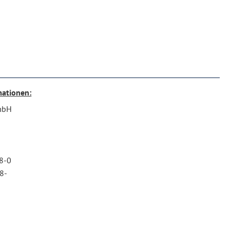
mationen:
mbH
n
08-0
8-