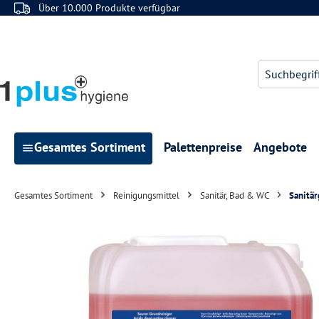
Über 10.000 Produkte verfügbar
 Hauptinhalt springen
Zur Suche springen
Zur Hauptnavigation springen
Gesamtes Sortiment
Palettenpreise
Angebote
Gesamtes Sortiment
Reinigungsmittel
Sanitär, Bad & WC
Sanitä
Bildergalerie überspringen