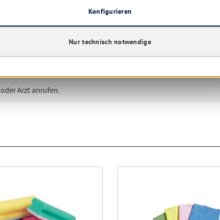
iel Wasser und Seife waschen
Konfigurieren
einholen / ärztliche Hilfe hinzuziehen.
Nur technisch notwendige
nige Minuten lang behutsam mit Wasser spülen. Vorhandene
 entfernen. Weiter spülen
oder Arzt anrufen.