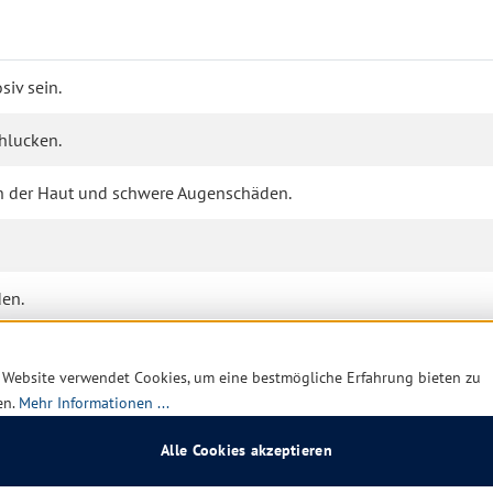
iv sein.
hlucken.
n der Haut und schwere Augenschäden.
en.
ng.
 Website verwendet Cookies, um eine bestmögliche Erfahrung bieten zu
en.
Mehr Informationen ...
 mit langfristiger Wirkung.
Alle Cookies akzeptieren
ung / Augenschutz / Gesichtsschutz tragen.