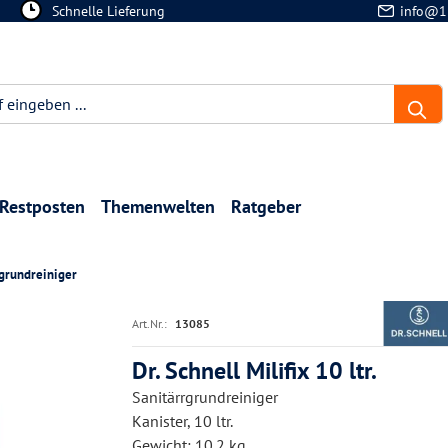
Schnelle Lieferung
info@1
Restposten
Themenwelten
Ratgeber
rgrundreiniger
Art.Nr.:
13085
Dr. Schnell Milifix 10 ltr.
Sanitärrgrundreiniger
Kanister, 10 ltr.
Gewicht: 10.2 kg