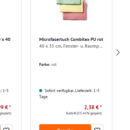
0 x 40
Microfasertuch Combitex PU rot
40 x 35 cm, Fenster- u. Raumpflegetuch
Farbe:
rot
t: 1-5
Sofort verfügbar, Lieferzeit: 1-5
Tage
9 € *
2,38 € *
gespart)
5,11 €
(53.42% gespart)