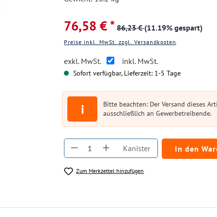
76,58 € *
86,23 €
(11.19% gespart)
Preise inkl. MwSt. zzgl. Versandkosten
exkl. MwSt.
inkl. MwSt.
Sofort verfügbar, Lieferzeit: 1-5 Tage
Bitte beachten: Der Versand dieses Arti
i
ausschließlich an Gewerbetreibende.
Produkt Anzahl: Gib den gewüns
Kanister
In den Wa
Zum Merkzettel hinzufügen