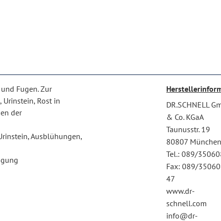
 und Fugen. Zur
Herstellerinfor
Urinstein, Rost in
DR.SCHNELL G
en der
& Co. KGaA
Taunusstr. 19
 Urinstein, Ausblühungen,
80807 Münche
Tel.: 089/3506
nigung
Fax: 089/35060
47
www.dr-
schnell.com
info@dr-