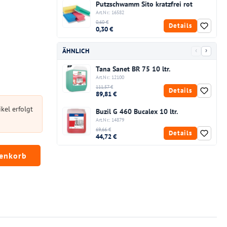
Putzschwamm Sito kratzfrei rot
Art.Nr.: 16582
0,60 €
Details
0,30 €
‹
›
ÄHNLICH
Tana Sanet BR 75 10 ltr.
Art.Nr.: 12100
111,57 €
Details
89,81 €
kel erfolgt
Buzil G 460 Bucalex 10 ltr.
Art.Nr.: 14879
69,66 €
Details
44,72 €
chten Wert ein oder benutze die Schaltfläc
renkorb