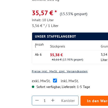
35,57 € *
(15.53% gespart)
Inhalt:
10 Liter
3,56 € * / 1 Liter
UNSER STAFFELANGEBOT
Anzah
l
Stückpreis
Grun
Ab
6
35,38 €
3,54 
42,11 €
(15.98% gespart)
Liter
Preise inkl. MwSt. zzgl. Versandkosten
exkl. MwSt.
inkl. MwSt.
Sofort verfügbar, Lieferzeit: 1-5 Tage
Produkt Anzahl: Gib den gewüns
Kanister
In den Wa