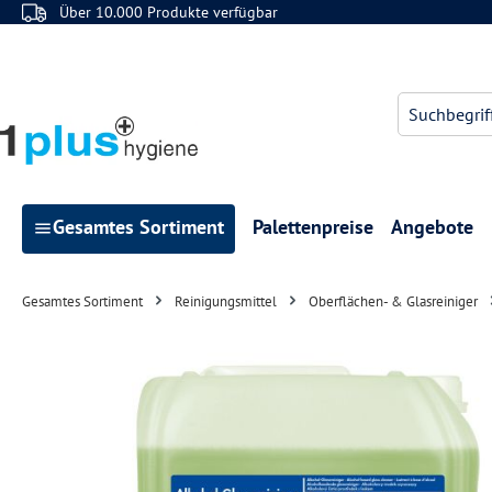
Über 10.000 Produkte verfügbar
 Hauptinhalt springen
Zur Suche springen
Zur Hauptnavigation springen
Gesamtes Sortiment
Palettenpreise
Angebote
Gesamtes Sortiment
Reinigungsmittel
Oberflächen- & Glasreiniger
Bildergalerie überspringen