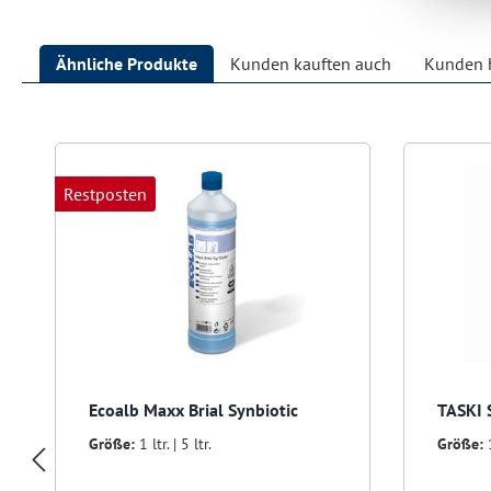
Ähnliche Produkte
Kunden kauften auch
Kunden h
Produktgalerie überspringen
Restposten
Ecoalb Maxx Brial Synbiotic
TASKI 
Größe:
1 ltr. | 5 ltr.
Größe: