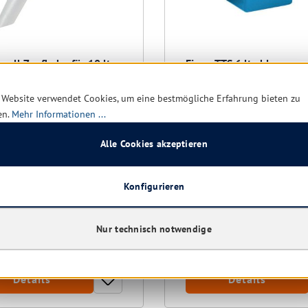
hnell Zapfhahn für 10 ltr.
Eimer TTS 6 ltr. blau
ter
Farbe:
blau
ufhahn
 Website verwendet Cookies, um eine bestmögliche Erfahrung bieten zu
en.
Mehr Informationen ...
Alle Cookies akzeptieren
Sofort verfügbar, Lieferzei
Konfigurieren
rt verfügbar, Lieferzeit: 1-5
Tage
9,2
Nur technisch notwendige
Ab
12,27 € *
11,57 €
(19.71% 
Details
Details