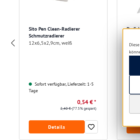
Sito Pen Clean-Radierer
Dr. Sc
Schmutzradierer
Kanis
12x6,5x2,9cm, weiß
Ausla
Diese
könn
Sofort verfügbar, Lieferzeit: 1-5
Sofo
Tage
Tage
0,54 € *
2,40 €
(77.5% gespart)
Details