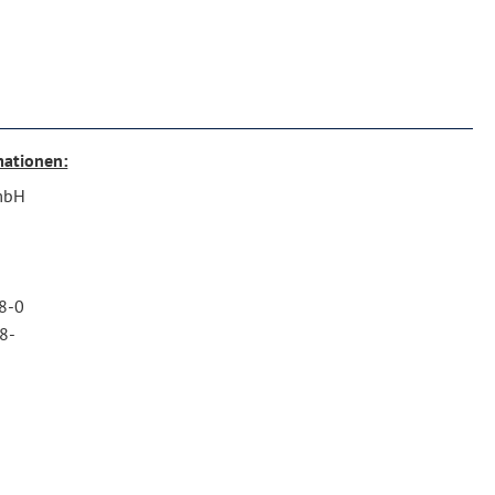
mationen:
mbH
n
08-0
8-