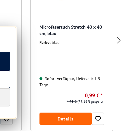
Microfasertuch Stretch 40 x 40
cm, blau
Farbe:
blau
t: 1-5
Sofort verfügbar, Lieferzeit: 1-5
Tage
9 € *
0,99 € *
gespart)
4,75 €
(79.16% gespart)
Details