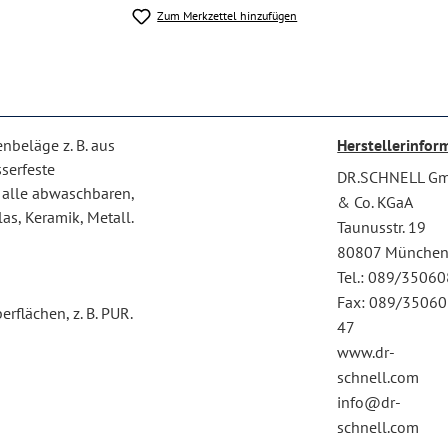
Zum Merkzettel hinzufügen
enbeläge z. B. aus
Herstellerinfor
sserfeste
DR.SCHNELL G
r alle abwaschbaren,
& Co. KGaA
as, Keramik, Metall.
Taunusstr. 19
80807 Münche
Tel.: 089/3506
Fax: 089/35060
flächen, z. B. PUR.
47
www.dr-
schnell.com
info@dr-
schnell.com