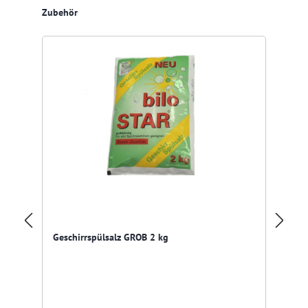
Produktgalerie überspringen
Zubehör
Re
Gr
Geschirrspülsalz GROB 2 kg
lö