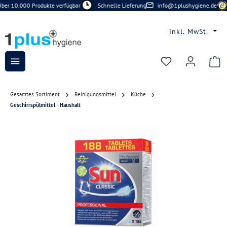
ber 10.000 Produkte verfügbar
Schnelle Lieferung
info@1plushygiene.de
Zum Hauptinhalt springen
inkl. MwSt.
Du hast 0 Prod
Gesamtes Sortiment
Reinigungsmittel
Küche
Geschirrspülmittel - Haushalt
Bildergalerie überspringen