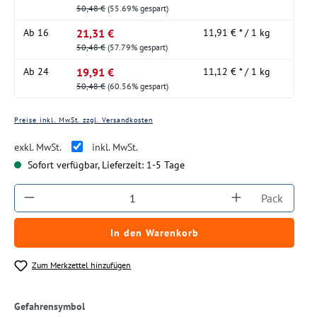
50,48 €
(55.69% gespart)
21,31 €
Ab
16
11,91 € * / 1 kg
50,48 €
(57.79% gespart)
19,91 €
Ab
24
11,12 € * / 1 kg
50,48 €
(60.56% gespart)
Preise inkl. MwSt. zzgl. Versandkosten
exkl. MwSt.
inkl. MwSt.
Sofort verfügbar, Lieferzeit: 1-5 Tage
Produkt Anzahl: Gib den gewünschten Wert ein
Pack
In den Warenkorb
Zum Merkzettel hinzufügen
Gefahrensymbol