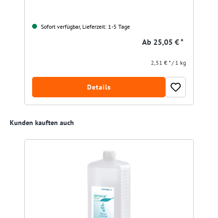
Sofort verfügbar, Lieferzeit: 1-5 Tage
Ab
25,05 € *
2,51 € * / 1 kg
Details
Produktgalerie überspringen
Kunden kauften auch