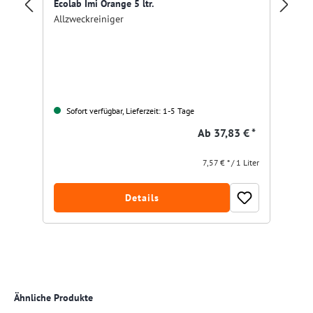
Ecolab Imi Orange 5 ltr.
Fu
Allzweckreiniger
Gr
Sofort verfügbar, Lieferzeit: 1-5 Tage
Ab
37,83 € *
7,57 € * / 1 Liter
Details
Produktgalerie überspringen
Ähnliche Produkte