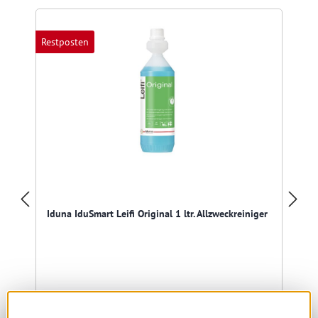
Restposten
Iduna IduSmart Leifi Original 1 ltr. Allzweckreiniger
noch 66 verfügbar, Lieferzeit: 1-5 Tage