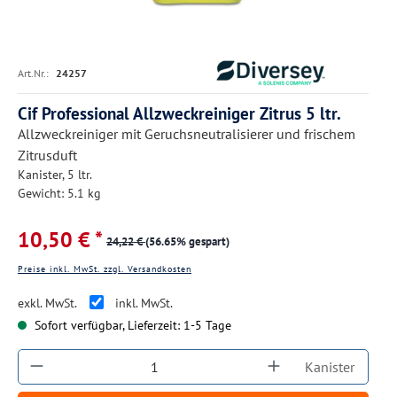
Art.Nr.:
24257
Cif Professional Allzweckreiniger Zitrus 5 ltr.
Allzweckreiniger mit Geruchsneutralisierer und frischem
Zitrusduft
Kanister, 5 ltr.
Gewicht: 5.1 kg
10,50 € *
24,22 €
(56.65% gespart)
Preise inkl. MwSt. zzgl. Versandkosten
exkl. MwSt.
inkl. MwSt.
Sofort verfügbar, Lieferzeit: 1-5 Tage
Produkt Anzahl: Gib den gewünschten Wert ein
Kanister