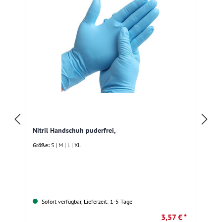
A
R
Nitril Handschuh puderfrei,
Größe:
S | M | L | XL
Sofort verfügbar, Lieferzeit: 1-5 Tage
3,57 € *