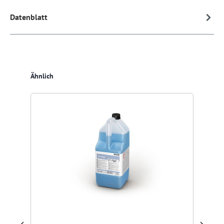
Datenblatt
Produktgalerie überspringen
Ähnlich
Ta