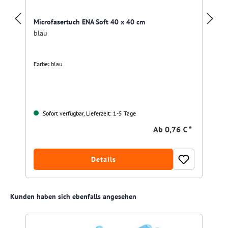
Microfasertuch ENA Soft 40 x 40 cm
blau
Farbe:
blau
Sofort verfügbar, Lieferzeit: 1-5 Tage
Ab
0,76 € *
Details
Produktgalerie überspringen
Kunden haben sich ebenfalls angesehen