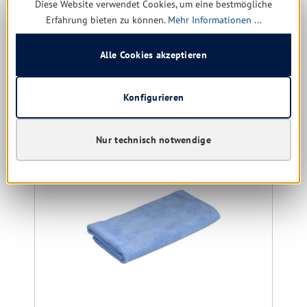
Diese Website verwendet Cookies, um eine bestmögliche
Nur für Gewerbe
Erfahrung bieten zu können.
Mehr Informationen ...
4,11 € *
7,72 €
(46.76% gespart)
Alle Cookies akzeptieren
Details
Konfigurieren
Produktgalerie überspringen
Kunden kauften auch
Nur technisch notwendige