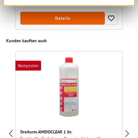
Details
Produktgalerie überspringen
Kunden kauften auch
Restposten
Dreiturm AMIDOCLEAR 1 ltr.