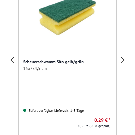
Scheuerschwamm Sito gelb/grün
Me
15x7x4,5 cm
35
Sofort verfügbar, Lieferzeit: 1-5 Tage
0,29 € *
0,58 €
(50% gespart)