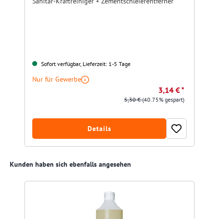
Sanitär-Kraftreiniger + Zementschleierentferner
Sofort verfügbar, Lieferzeit: 1-5 Tage
Nur für Gewerbe
3,14 € *
5,30 €
(40.75% gespart)
Details
Produktgalerie überspringen
Kunden haben sich ebenfalls angesehen