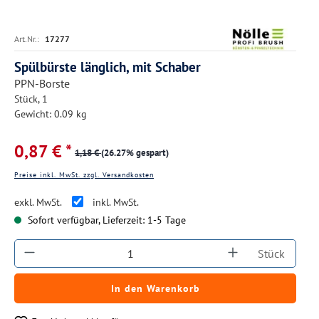
Art.Nr.:
17277
Spülbürste länglich, mit Schaber
PPN-Borste
Stück, 1
Gewicht: 0.09 kg
0,87 € *
1,18 €
(26.27% gespart)
Preise inkl. MwSt. zzgl. Versandkosten
exkl. MwSt.
inkl. MwSt.
Sofort verfügbar, Lieferzeit: 1-5 Tage
Produkt Anzahl: Gib den gewünschten Wert ein
Stück
In den Warenkorb