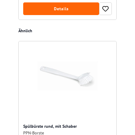
Details
Produktgalerie überspringen
Ähnlich
Spülbürste rund, mit Schaber
PPN-Borste