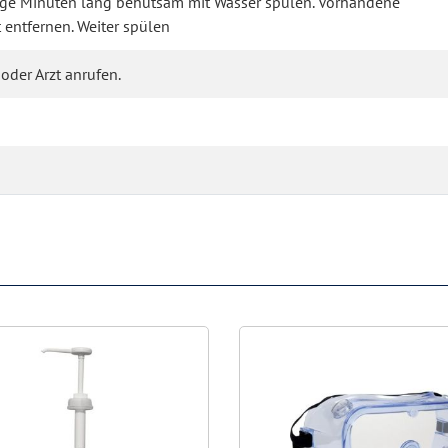
nige Minuten lang behutsam mit Wasser spülen. Vorhandene
 entfernen. Weiter spülen
oder Arzt anrufen.