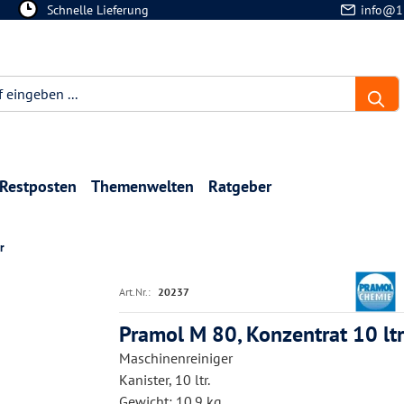
Schnelle Lieferung
info@1
Restposten
Themenwelten
Ratgeber
r
Art.Nr.:
20237
Pramol M 80, Konzentrat 10 ltr
Maschinenreiniger
Kanister, 10 ltr.
Gewicht: 10.9 kg