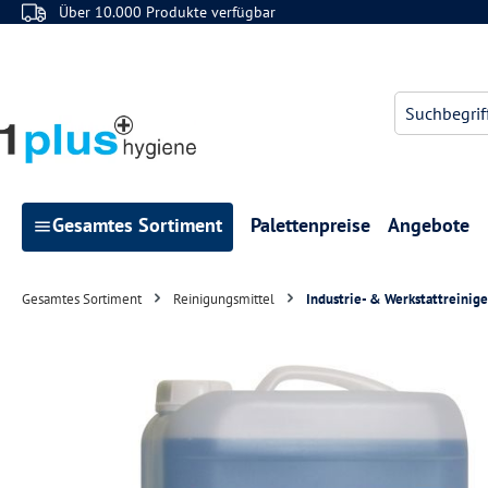
Über 10.000 Produkte verfügbar
 Hauptinhalt springen
Zur Suche springen
Zur Hauptnavigation springen
Gesamtes Sortiment
Palettenpreise
Angebote
Gesamtes Sortiment
Reinigungsmittel
Industrie- & Werkstattreinige
Bildergalerie überspringen