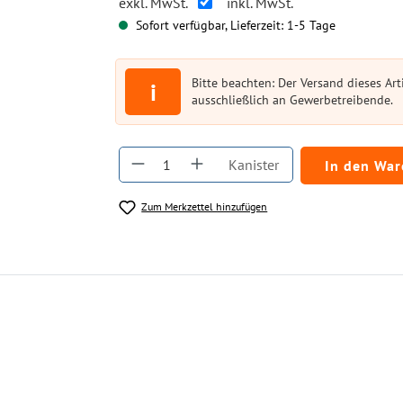
exkl. MwSt.
inkl. MwSt.
Sofort verfügbar, Lieferzeit: 1-5 Tage
Bitte beachten: Der Versand dieses Arti
i
ausschließlich an Gewerbetreibende.
Produkt Anzahl: Gib den gewüns
Kanister
In den Wa
Zum Merkzettel hinzufügen