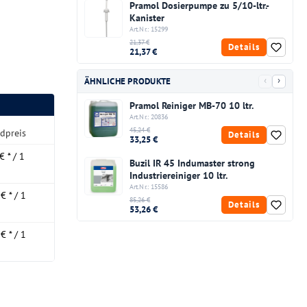
Pramol Dosierpumpe zu 5/10-ltr.-
Kanister
Art.Nr.: 15299
21,37 €
Details
21,37 €
‹
›
ÄHNLICHE PRODUKTE
Pramol Reiniger MB-70 10 ltr.
Art.Nr.: 20836
45,24 €
dpreis
Details
33,25 €
€ * / 1
Buzil IR 45 Indumaster strong
Industriereiniger 10 ltr.
Art.Nr.: 15586
€ * / 1
85,26 €
Details
53,26 €
€ * / 1