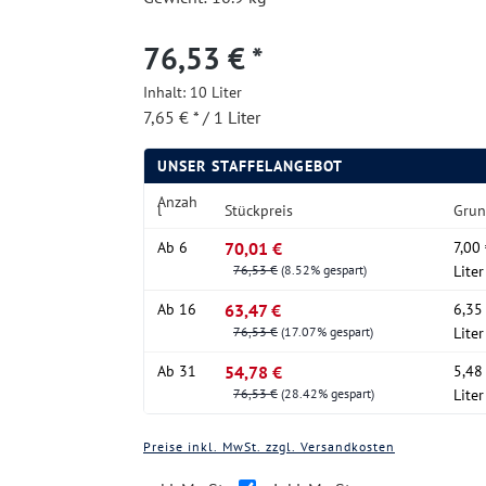
76,53 € *
Inhalt:
10 Liter
7,65 € * / 1 Liter
UNSER STAFFELANGEBOT
Anzah
l
Stückpreis
Grun
Ab
6
70,01 €
7,00 
76,53 €
(8.52% gespart)
Liter
Ab
16
63,47 €
6,35 
76,53 €
(17.07% gespart)
Liter
Ab
31
54,78 €
5,48 
76,53 €
(28.42% gespart)
Liter
Preise inkl. MwSt. zzgl. Versandkosten