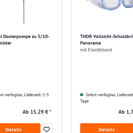
l Dosierpumpe zu 5/10-
THOR Vollsicht-Schutzbri
anister
Panorama
mit Elastikband
rt verfügbar, Lieferzeit: 1-5
Sofort verfügbar, Lieferzei
Tage
Ab
15,29 € *
Ab
1,7
Details
Details