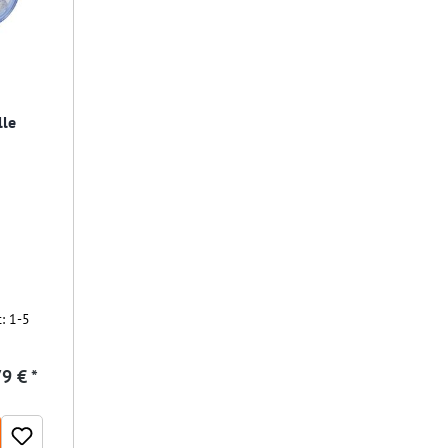
lle
t: 1-5
9 € *