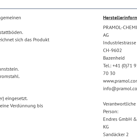
llgemeinen
Herstellerinfor
PRAMOL-CHEM
stattböden.
AG
chnet sich das Produkt
Industriestrasse
CH-9602
Bazenheid
Tel.: +41 (0)71 
nststein.
70 30
hromstahl.
www.pramol.co
info@pramol.c
r) eingesetzt.
Verantwortliche
 eine Verdünnung bis
Person:
Endres GmbH &
KG
Sandäcker 2