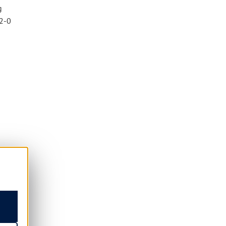
g
02-0