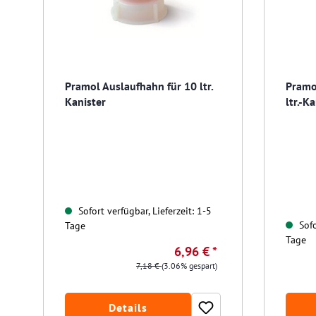
Pramol Auslaufhahn für 10 ltr.
Pramo
Kanister
ltr.-K
Sofort verfügbar, Lieferzeit: 1-5
Sofo
Tage
Tage
6,96 € *
7,18 €
(3.06% gespart)
Details