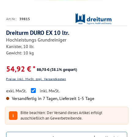
Art.Nr.:
39815
Dreiturm DURO EX 10 ltr.
Hochleistungs Grundreiniger
Kanister, 10 ltr.
Gewicht: 10 kg
54,92 € *
88,73 €
(38.1% gespart)
Preise inkl. MwSt. zzgl. Versandkosten
exkl. MwSt.
inkl. MwSt.
Versandfertig in 7 Tagen, Lieferzeit 1-5 Tage
Bitte beachten: Der Versand dieses Artikel erfolgt
i
ausschließlich an Gewerbetreibende.
Produkt Anzahl: Gib den gewünschten Wert ein