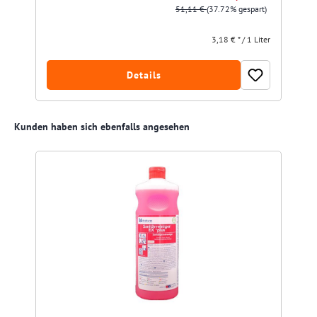
51,11 €
(37.72% gespart)
3,18 € * / 1 Liter
Details
Produktgalerie überspringen
Kunden haben sich ebenfalls angesehen