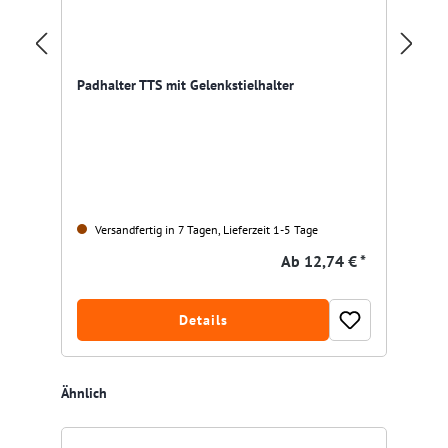
Pa
Padhalter TTS mit Gelenkstielhalter
Versandfertig in 7 Tagen, Lieferzeit 1-5 Tage
Ab
12,74 € *
Details
Produktgalerie überspringen
Ähnlich