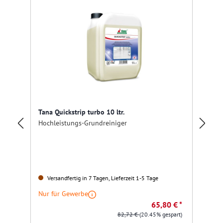
Tana Quickstrip turbo 10 ltr.
Hochleistungs-Grundreiniger
Ki
Versandfertig in 7 Tagen, Lieferzeit 1-5 Tage
Nur für Gewerbe
Nu
65,80 € *
82,72 €
(20.45% gespart)