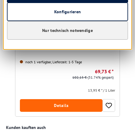
Konfigurieren
Diversey Taski Jontec Deepstrip 5 ltr
Lösungsmittelhaltiger Grundreiniger für Linoleum
Nur technisch notwendige
noch 1 verfügbar, Lieferzeit: 1-5 Tage
69,73 € *
102,15 €
(31.74% gespart)
13,95 € * / 1 Liter
Details
Produktgalerie überspringen
Kunden kauften auch