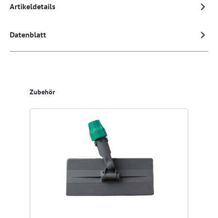
Artikeldetails
Datenblatt
Produktgalerie überspringen
Zubehör
Res