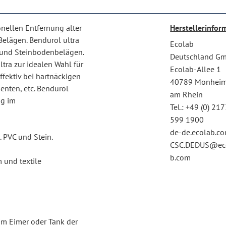
onellen Entfernung alter
Herstellerinfor
elägen. Bendurol ultra
Ecolab
 und Steinbodenbelägen.
Deutschland G
tra zur idealen Wahl für
Ecolab-Allee 1
ffektiv bei hartnäckigen
40789 Monhei
nten, etc. Bendurol
am Rhein
ng im
Tel.: +49 (0) 21
599 1900
de-de.ecolab.c
. PVC und Stein.
CSC.DEDUS@ec
b.com
 und textile
 im Eimer oder Tank der