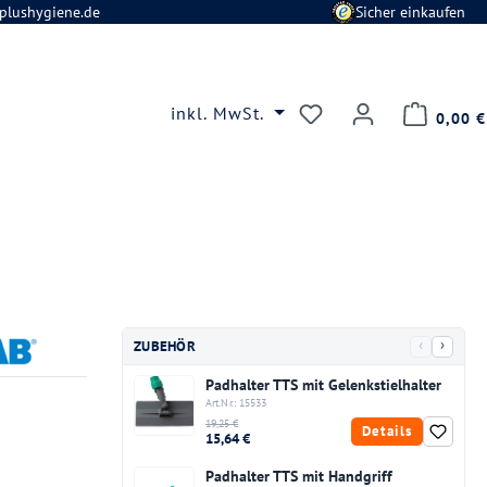
plushygiene.de
Sicher einkaufen
Du hast 0 Produkte
inkl. MwSt.
0,00 €
‹
›
ZUBEHÖR
Padhalter TTS mit Gelenkstielhalter
Art.Nr.: 15533
19,25 €
Details
15,64 €
Padhalter TTS mit Handgriff