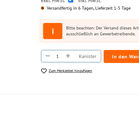
exkl. MwSt.
inkl. MwSt.
Versandfertig in 6 Tagen, Lieferzeit 1-5 Tage
Bitte beachten: Der Versand dieses Arti
i
ausschließlich an Gewerbetreibende.
Produkt Anzahl: Gib den gewüns
Kanister
In den Wa
Zum Merkzettel hinzufügen