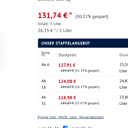
131,74 € *
(30.32% gespart)
Inhalt:
5 Liter
26,35 € * / 1 Liter
UNSER STAFFELANGEBOT
Anza
hl
Stückpreis
Grun
Ab
6
127,91 €
25,58
189,07 €
(32.35% gespart)
Liter
Ab
124,08 €
24,82
16
189,07 €
(34.37% gespart)
Liter
Ab
118,98 €
23,80
31
189,07 €
(37.07% gespart)
Liter
Preise inkl. MwSt. zzgl. Versandkosten