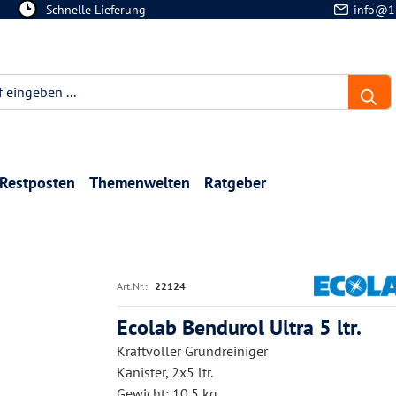
Schnelle Lieferung
info@1
Restposten
Themenwelten
Ratgeber
Art.Nr.:
22124
Ecolab Bendurol Ultra 5 ltr.
Kraftvoller Grundreiniger
Kanister, 2x5 ltr.
Gewicht: 10.5 kg