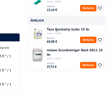
Art.Nr.: 15546
22,82 €
Details
12,14 €
‹
›
ÄHNLICH
Tana Quickstrip turbo 10 ltr.
Art.Nr.: 11236
82,72 €
Details
65,80 €
dpreis
mclean Grundreiniger Stark GR11 10
ltr.
 € * / 1
Art.Nr.: 13222
40,25 €
Details
37,73 €
 € * / 1
 € * / 1