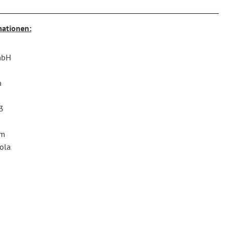
mationen:
mbH
m
73
om
ola