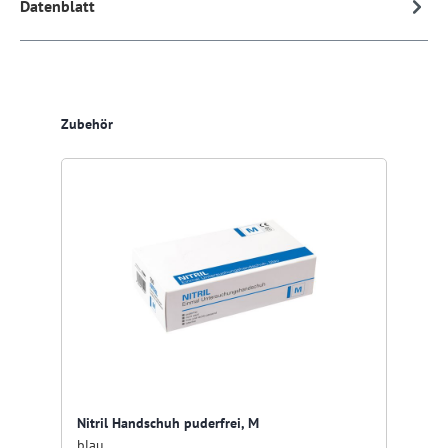
Datenblatt
Produktgalerie überspringen
Zubehör
Nitril Handschuh puderfrei, M
blau