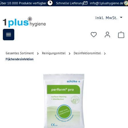
ber 10.000 Produkte verfügbar
Schnelle Lieferung
info@1plushygiene.de
Zum Hauptinhalt springen
inkl. MwSt.
Du hast 0 Prod
Gesamtes Sortiment
Reinigungsmittel
Desinfektionsmittel
Flächendesinfektion
Bildergalerie überspringen