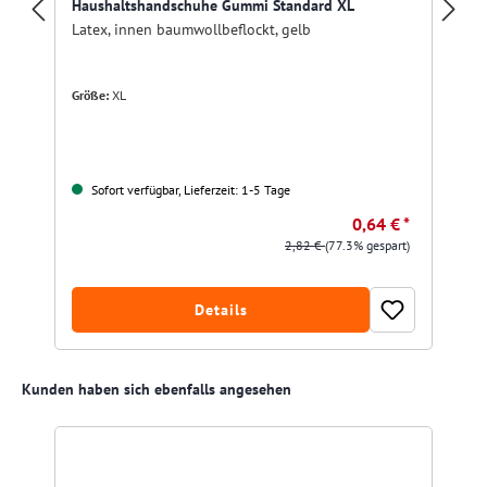
Haushaltshandschuhe Gummi Standard XL
Latex, innen baumwollbeflockt, gelb
Größe:
XL
Sofort verfügbar, Lieferzeit: 1-5 Tage
0,64 € *
2,82 €
(77.3% gespart)
Details
Produktgalerie überspringen
Kunden haben sich ebenfalls angesehen