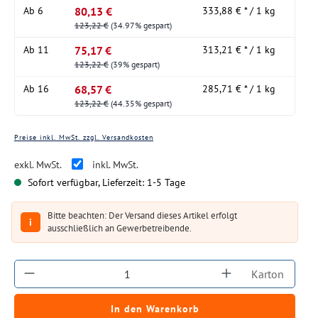
80,13 €
Ab
6
333,88 € * / 1 kg
123,22 €
(34.97% gespart)
75,17 €
Ab
11
313,21 € * / 1 kg
123,22 €
(39% gespart)
68,57 €
Ab
16
285,71 € * / 1 kg
123,22 €
(44.35% gespart)
Preise inkl. MwSt. zzgl. Versandkosten
exkl. MwSt.
inkl. MwSt.
Sofort verfügbar, Lieferzeit: 1-5 Tage
Bitte beachten: Der Versand dieses Artikel erfolgt
i
ausschließlich an Gewerbetreibende.
Produkt Anzahl: Gib den gewünschten Wert ein
Karton
In den Warenkorb