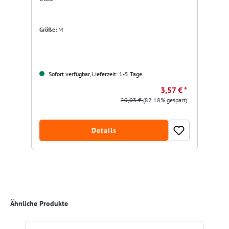
Größe:
M
Sofort verfügbar, Lieferzeit: 1-5 Tage
3,57 € *
20,03 €
(82.18% gespart)
Details
Produktgalerie überspringen
Ähnliche Produkte