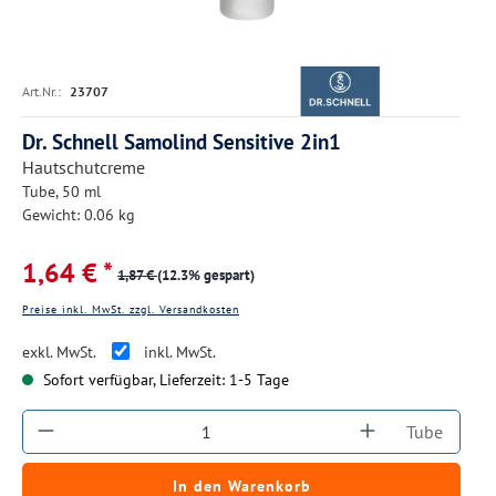
Art.Nr.:
23707
Dr. Schnell Samolind Sensitive 2in1
Hautschutcreme
Tube, 50 ml
Gewicht: 0.06 kg
1,64 € *
1,87 €
(12.3% gespart)
Preise inkl. MwSt. zzgl. Versandkosten
exkl. MwSt.
inkl. MwSt.
Sofort verfügbar, Lieferzeit: 1-5 Tage
Produkt Anzahl: Gib den gewünschten Wert ein
Tube
In den Warenkorb