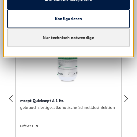
Produktgalerie überspringen
Kunden kauften auch
Konfigurieren
Nur technisch notwendige
msept Quicksept A 1 ltr.
gebrauchsfertige, alkoholische Schnelldesinfektion
Größe:
1 ltr.