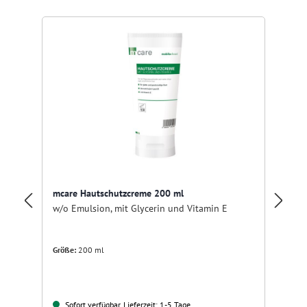
Li
mcare Hautschutzcreme 200 ml
Ha
w/o Emulsion, mit Glycerin und Vitamin E
Größe:
200 ml
Sofort verfügbar, Lieferzeit: 1-5 Tage