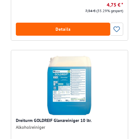
4,75 € *
7,34 €
(35.29% gespart)
Details
Dreiturm GOLDREIF Glanzreiniger 10 ltr.
Alkoholreiniger