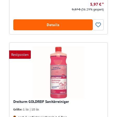
5,97 € *
9,37 €
(36.29% gespart)
Details
Restposten
Dreiturm GOLDREIF Sanitärreiniger
Größe:
1 ltr. | 10 ltr.