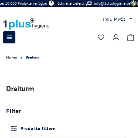
r 10.000 Produkte verfügbar
Schnelle Lieferung
info@1plushygiene.de
Si
Zum Hauptinhalt springen
inkl. MwSt.
Du hast 0 Prod
Marken
Dreiturm
Dreiturm
Filter
Produkte filtern