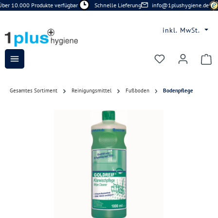
ber 10.000 Produkte verfügbar
Schnelle Lieferung
info@1plushygiene.de
Zum Hauptinhalt springen
inkl. MwSt.
Du hast 0 Prod
Gesamtes Sortiment
Reinigungsmittel
Fußboden
Bodenpflege
Bildergalerie überspringen