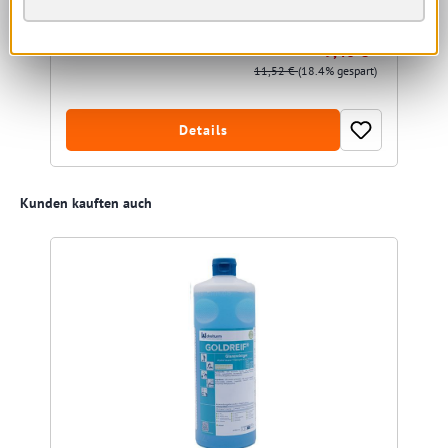
Sofort verfügbar, Lieferzeit: 1-5 Tage
9,40 € *
11,52 €
(18.4% gespart)
Details
Produktgalerie überspringen
Kunden kauften auch