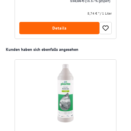
138,06 €
(36.67% gespart)
8,74 € * / 1 Liter
Details
Produktgalerie überspringen
Kunden haben sich ebenfalls angesehen