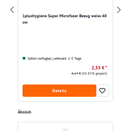
Bu
1plushygiene Super Microfaser Bezug weiss 40
tr
cm
Sofort verfügbar, Lieferzeit: 1-5 Tage
2,55 € *
4,17 €
(38.85% gespart)
Details
Produktgalerie überspringen
Ähnlich