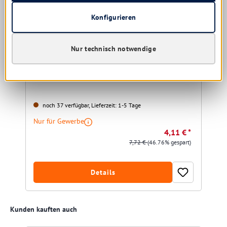
Konfigurieren
Iduna IduSmart Floorfix Jensen Shine
Bodenreiniger 1 ltr.
Nur technisch notwendige
noch 37 verfügbar, Lieferzeit: 1-5 Tage
Nur für Gewerbe
4,11 € *
7,72 €
(46.76% gespart)
Details
Produktgalerie überspringen
Kunden kauften auch