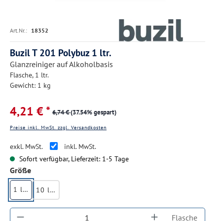
Art.Nr.:
18352
Buzil T 201 Polybuz 1 ltr.
Glanzreiniger auf Alkoholbasis
Flasche, 1 ltr.
Gewicht: 1 kg
4,21 € *
6,74 €
(37.54% gespart)
Preise inkl. MwSt. zzgl. Versandkosten
exkl. MwSt.
inkl. MwSt.
Sofort verfügbar, Lieferzeit: 1-5 Tage
auswählen
Größe
1 ltr.
10 ltr.
Produkt Anzahl: Gib den gewünschten Wert ein
Flasche