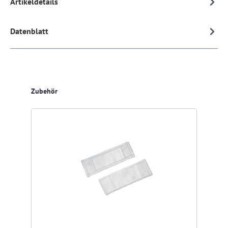
Artikeldetails
Datenblatt
Produktgalerie überspringen
Zubehör
Res