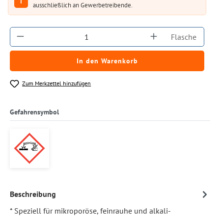
i
ausschließlich an Gewerbetreibende.
Produkt Anzahl: Gib den gewünschten Wert ein
Flasche
In den Warenkorb
Zum Merkzettel hinzufügen
Gefahrensymbol
Beschreibung
* Speziell für mikroporöse, feinrauhe und alkali­