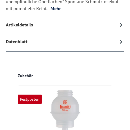
unempfindliche Oberflächen* Spontane Schmutzlösekraft
mit porentiefer Reini…
Mehr
Artikeldetails
Datenblatt
Produktgalerie überspringen
Zubehör
Restposten