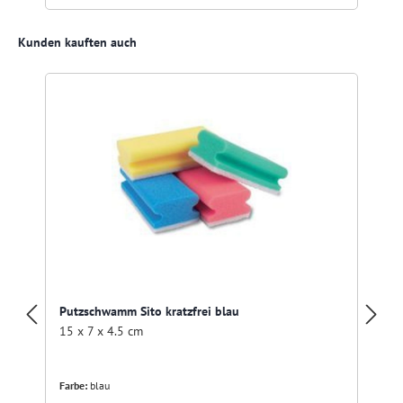
Produktgalerie überspringen
Kunden kauften auch
Putzschwamm Sito kratzfrei blau
15 x 7 x 4.5 cm
Farbe:
blau