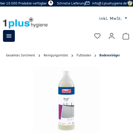
ber 10.000 Produkte verfügbar
Schnelle Lieferung
info@1plushygiene.de
Zum Hauptinhalt springen
inkl. MwSt.
Du hast 0 Prod
Gesamtes Sortiment
Reinigungsmittel
Fußboden
Bodenreiniger
Bildergalerie überspringen