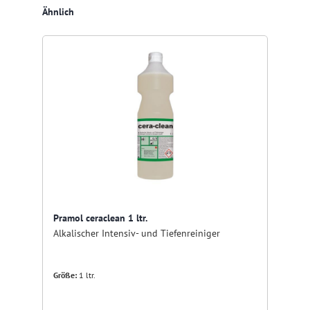
Produktgalerie überspringen
Ähnlich
Pramol ceraclean 1 ltr.
Alkalischer Intensiv- und Tiefenreiniger
Größe:
1 ltr.