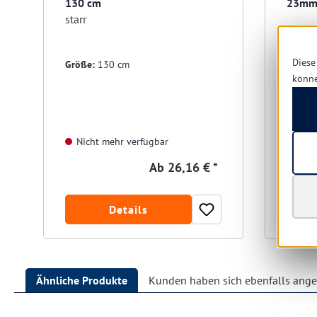
130 cm
23mm 
starr
Diese
Größe:
130 cm
könn
Nich
Nicht mehr verfügbar
Ab
26,16 € *
Details
Ähnliche Produkte
Kunden haben sich ebenfalls ang