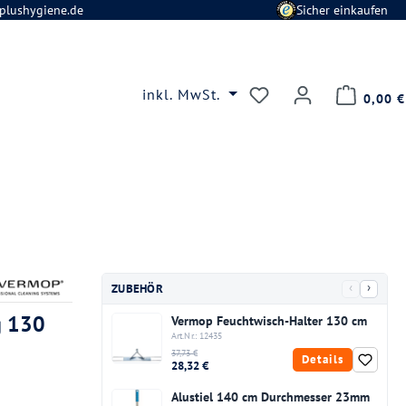
plushygiene.de
Sicher einkaufen
Du hast 0 Produkte
inkl. MwSt.
0,00 €
‹
›
ZUBEHÖR
g 130
Vermop Feuchtwisch-Halter 130 cm
Art.Nr.: 12435
37,73 €
Details
28,32 €
Alustiel 140 cm Durchmesser 23mm