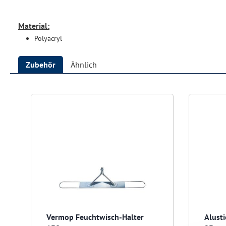
Material:
Polyacryl
Zubehör
Ähnlich
Produktgalerie überspringen
Vermop Feuchtwisch-Halter
Alust