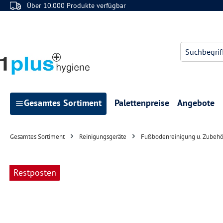
Über 10.000 Produkte verfügbar
 Hauptinhalt springen
Zur Suche springen
Zur Hauptnavigation springen
Gesamtes Sortiment
Palettenpreise
Angebote
Gesamtes Sortiment
Reinigungsgeräte
Fußbodenreinigung u. Zubehö
Bildergalerie überspringen
Restposten