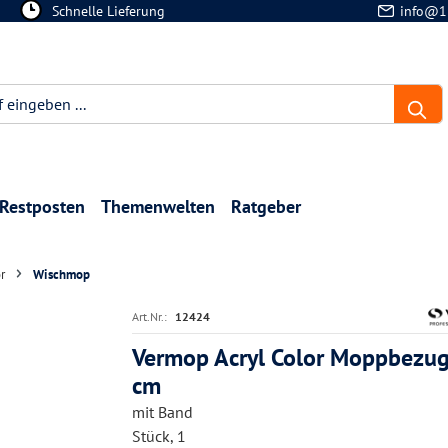
Schnelle Lieferung
info@1
Restposten
Themenwelten
Ratgeber
r
Wischmop
Art.Nr.:
12424
Vermop Acryl Color Moppbezu
cm
mit Band
Stück, 1