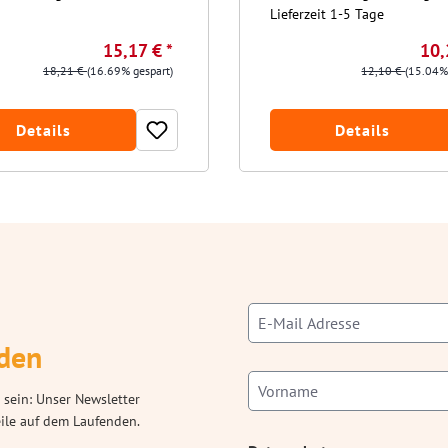
Lieferzeit 1-5 Tage
15,17 € *
10,
18,21 €
(16.69% gespart)
12,10 €
(15.04%
Details
Details
den
 sein: Unser Newsletter
eile auf dem Laufenden.