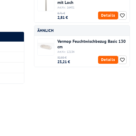
mit Loch
Art.Nr.: 16451
8,71 €
Details
2,81 €
ÄHNLICH
Vermop Feuchtwischbezug Basic 130
cm
Art.Nr.: 12134
32,50 €
Details
23,21 €