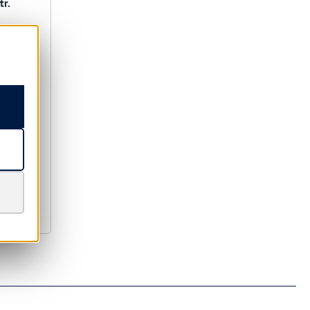
tr.
2 € *