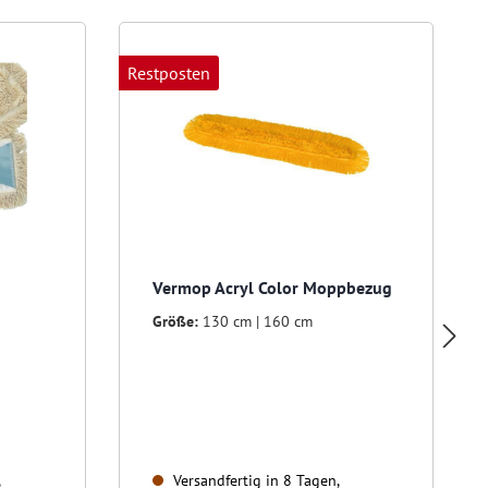
Restposten
R
Vermop Acryl Color Moppbezug
Größe:
130 cm | 160 cm
Versandfertig in 8 Tagen,