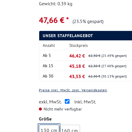
Gewicht: 0.39 kg
47,66 € *
(23.5% gespart)
UNSER STAFFELANGEBOT
Anzahl
Stückpreis
Ab
5
46,42 €
62,30 €
(25.49% gespart)
Ab
15
45,18 €
62,30 €
(27.48% gespart)
Ab
30
43,53 €
62,30 €
(30.13% gespart)
Preise inkl. MwSt. zzgl. Versandkosten
exkl. MwSt.
inkl. MwSt.
Nicht mehr verfügbar
auswählen
Größe
130 cm
160 cm