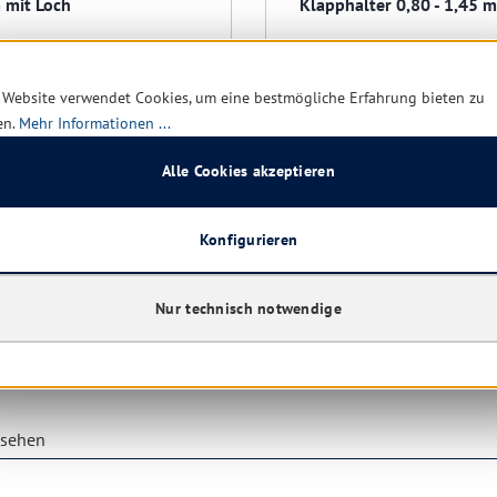
mit Loch
Klapphalter 0,80 - 1,45 m
 Website verwendet Cookies, um eine bestmögliche Erfahrung bieten zu
en.
Mehr Informationen ...
Alle Cookies akzeptieren
t mehr verfügbar
Nicht mehr verfügbar
2,81 € *
Konfigurieren
Ab
6,8
8,71 €
(67.74% gespart)
Nur technisch notwendige
Details
Details
esehen