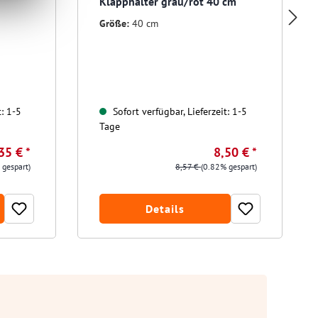
Klapphalter grau/rot 40 cm
Größe:
40 cm
t: 1-5
Sofort verfügbar, Lieferzeit: 1-5
Tage
35 € *
8,50 € *
 gespart)
8,57 €
(0.82% gespart)
Details