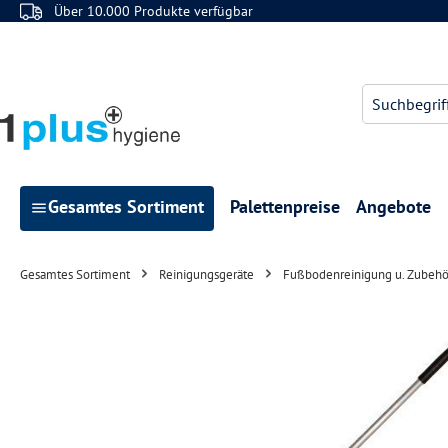
Über 10.000 Produkte verfügbar
 Hauptinhalt springen
Zur Suche springen
Zur Hauptnavigation springen
Gesamtes Sortiment
Palettenpreise
Angebote
Gesamtes Sortiment
Reinigungsgeräte
Fußbodenreinigung u. Zubehö
Bildergalerie überspringen