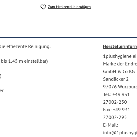
Zum Merkzettel hinzufügen
die effiezente Reinigung.
Herstellerinfor
1plushygiene e
bis 1,45 m einstellbar)
Marke der Endr
GmbH & Co KG
)
Sandäcker 2
97076 Würzbur
len
Tel.: +49 931
27002-250
Fax: +49 931
27002-295
E-Mail:
info@1plushyg