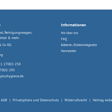
e
Informationen
el, Reinigungswagen,
Wir über uns
ittel & mehr
FAQ
& Co KG
Batterie-/Elektronikgesetz
Newsletter
rg
31 27002-250
27002-295
plushygiene.de
AGB
Privatsphäre und Datenschutz
Widerrufsrecht
Vertrag wide