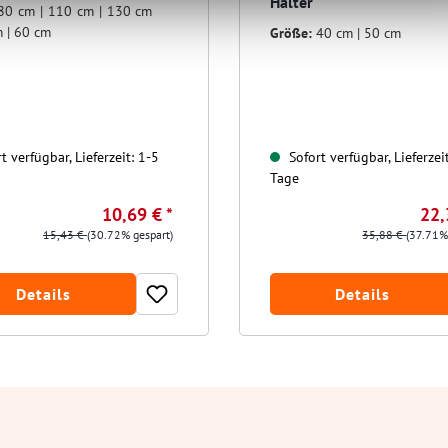
Halter
80 cm | 110 cm | 130 cm
m | 60 cm
Größe:
40 cm | 50 cm
t verfügbar, Lieferzeit: 1-5
Sofort verfügbar, Lieferzei
Tage
10,69 € *
22,
15,43 €
(30.72% gespart)
35,88 €
(37.71%
Details
Details