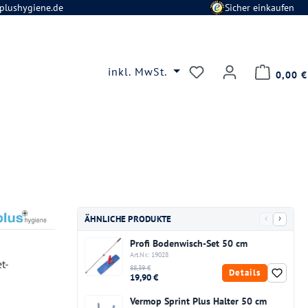
plushygiene.de
Sicher einkaufen
Du hast 0 Produkte
inkl. MwSt.
0,00 €
‹
›
ÄHNLICHE PRODUKTE
Profi Bodenwisch-Set 50 cm
Art.Nr.: 19028
t-
88,39 €
Details
19,90 €
Vermop Sprint Plus Halter 50 cm