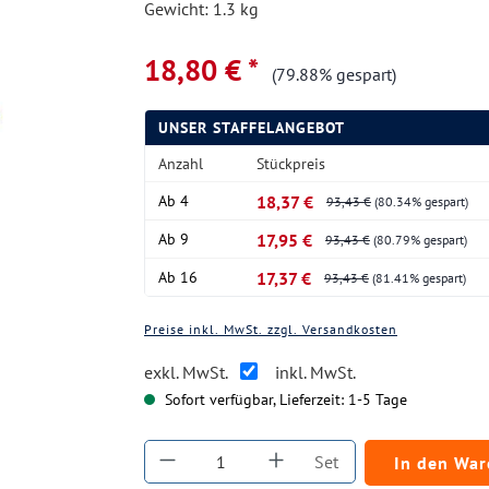
Gewicht: 1.3 kg
18,80 € *
(79.88% gespart)
UNSER STAFFELANGEBOT
Anzahl
Stückpreis
Ab
4
18,37 €
93,43 €
(80.34% gespart)
Ab
9
17,95 €
93,43 €
(80.79% gespart)
Ab
16
17,37 €
93,43 €
(81.41% gespart)
Preise inkl. MwSt. zzgl. Versandkosten
exkl. MwSt.
inkl. MwSt.
Sofort verfügbar, Lieferzeit: 1-5 Tage
Produkt Anzahl: Gib den gewüns
Set
In den Wa