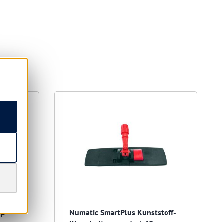
R
op
Numatic SmartPlus Kunststoff-