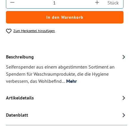
Produkt Anzahl: Gib den gewünschten Wert ein
Stück
In den Warenkorb
Zum Merkzettel hinzufügen
Beschreibung
Seifenspender aus einem abgestimmten Sortiment an
Spendern für Waschraumprodukte, die die Hygiene
verbessern, das Wohlbefind…
Mehr
Artikeldetails
Datenblatt