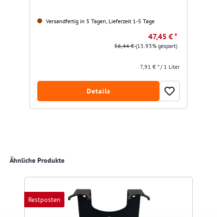
Versandfertig in 5 Tagen, Lieferzeit 1-5 Tage
47,45 € *
56,44 €
(15.93% gespart)
7,91 € * / 1 Liter
Details
Produktgalerie überspringen
Ähnliche Produkte
Restposten
R