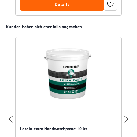
Details
Produktgalerie überspringen
Kunden haben sich ebenfalls angesehen
Lordin extra Handwaschpaste 10 ltr.