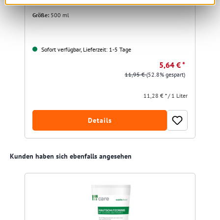
Größe:
500 ml
Sofort verfügbar, Lieferzeit: 1-5 Tage
5,64 € *
11,95 €
(52.8% gespart)
11,28 € * / 1 Liter
Details
Produktgalerie überspringen
Kunden haben sich ebenfalls angesehen
R