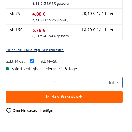
6,51 €
(33.95% gespart)
4,08 €
Ab
75
20,40 € * / 1 Liter
6,51 €
(37.33% gespart)
3,78 €
Ab
150
18,90 € * / 1 Liter
6,51 €
(41.94% gespart)
Preise inkl. MwSt. zzgl. Versandkosten
exkl. MwSt.
inkl. MwSt.
Sofort verfügbar, Lieferzeit: 1-5 Tage
Produkt Anzahl: Gib den gewünschten Wert ein
Tube
In den Warenkorb
Zum Merkzettel hinzufügen