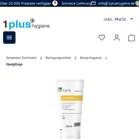
Über 10.000 Produkte verfügbar
Schnelle Lieferung
info@1plushygiene.de
Zum Hauptinhalt springen
inkl. MwSt.
Du hast 0 Prod
Gesamtes Sortiment
Reinigungsmittel
Körperhygiene
Hautpflege
Bildergalerie überspringen