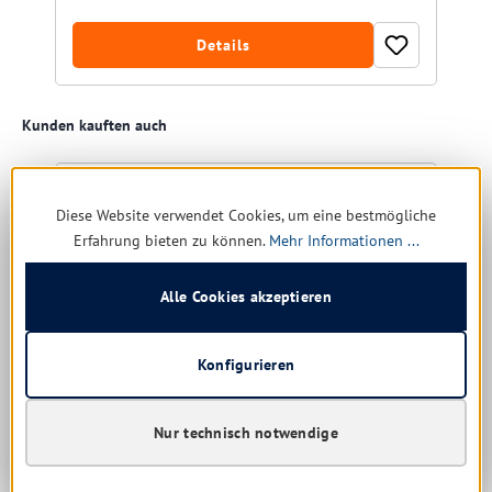
Details
Produktgalerie überspringen
Kunden kauften auch
R
Diese Website verwendet Cookies, um eine bestmögliche
Erfahrung bieten zu können.
Mehr Informationen ...
Alle Cookies akzeptieren
Konfigurieren
Nur technisch notwendige
Schülke Sensiva Dry Skin Balm 500 ml
farbstoff- und parfumfrei