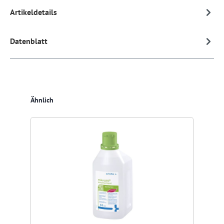
Artikeldetails
Datenblatt
Produktgalerie überspringen
Ähnlich