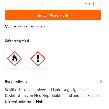
Produkt Anzahl: Gib den gewünschten Wert ein
Flasche
In den Warenkorb
Zum Merkzettel hinzufügen
Gefahrensymbol
Beschreibung
Schülke Mikrozid universal Liquid ist geeignet zur
Desinfektion von Medizinprodukten und anderen Flächen.
Die vielseitig ein…
Mehr