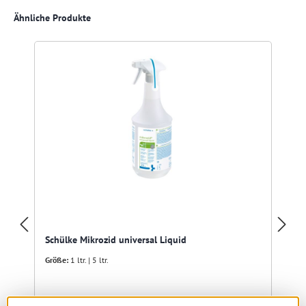
Produktgalerie überspringen
Ähnliche Produkte
Schülke Mikrozid universal Liquid
Größe:
1 ltr. | 5 ltr.