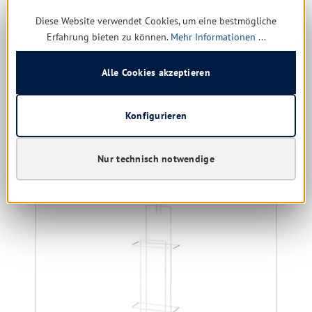
Diese Website verwendet Cookies, um eine bestmögliche
Sofort verfügbar, Lieferzeit: 1-5 Tage
Erfahrung bieten zu können.
Mehr Informationen ...
9,82 € *
17,92 €
(45.2% gespart)
Alle Cookies akzeptieren
Details
Konfigurieren
Nur technisch notwendige
Produktgalerie überspringen
Kunden kauften auch