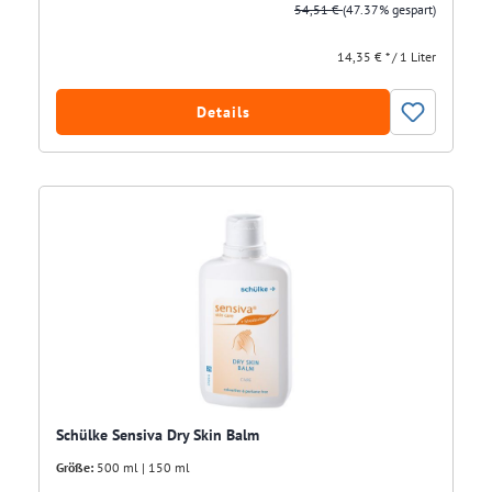
54,51 €
(47.37% gespart)
14,35 € * / 1 Liter
Details
Schülke Sensiva Dry Skin Balm
Größe:
500 ml | 150 ml