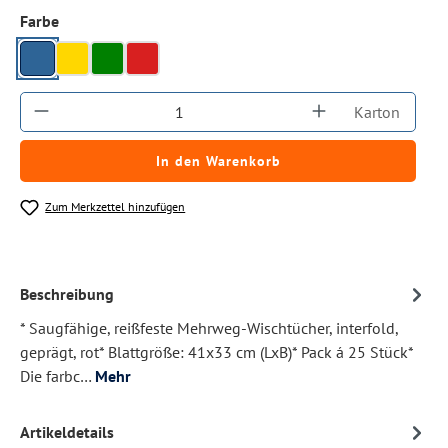
auswählen
Farbe
blau
gelb
grün
rot
Produkt Anzahl: Gib den gewünschten Wert ein
Karton
In den Warenkorb
Zum Merkzettel hinzufügen
Beschreibung
* Saugfähige, reißfeste Mehrweg-Wischtücher, interfold,
geprägt, rot* Blattgröße: 41x33 cm (LxB)* Pack á 25 Stück*
Die farbc…
Mehr
Artikeldetails