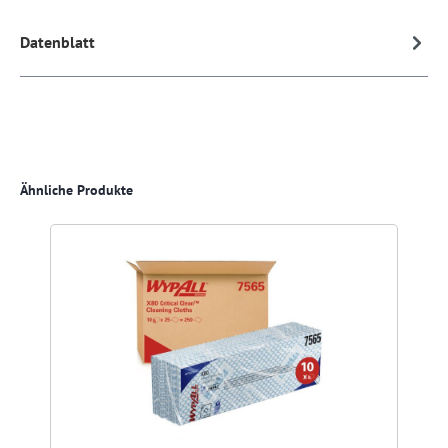
Datenblatt
Produktgalerie überspringen
Ähnliche Produkte
R