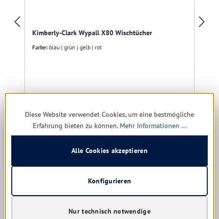
Kimberly-Clark Wypall X80 Wischtücher
Farbe:
blau | grün | gelb | rot
Sofort verfügbar, Lieferzeit: 1-5 Tage
Diese Website verwendet Cookies, um eine bestmögliche
97,58 € *
Erfahrung bieten zu können.
Mehr Informationen ...
117,10 €
(16.67% gespart)
Alle Cookies akzeptieren
Details
Konfigurieren
Produktgalerie überspringen
Kunden haben sich ebenfalls angesehen
Nur technisch notwendige