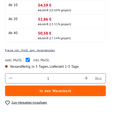
54,59 €
Ab
10
61,12 €
(10.68% gespart)
52,86 €
Ab
20
61,12 €
(13.51% gespart)
50,58 €
Ab
40
61,12 €
(17.24% gespart)
Preise inkl. MwSt. zzgl. Versandkosten
exkl. MwSt.
inkl. MwSt.
Versandfertig in 5 Tagen, Lieferzeit 1-5 Tage
Produkt Anzahl: Gib den gewünschten Wert ein
Box
In den Warenkorb
Zum Merkzettel hinzufügen