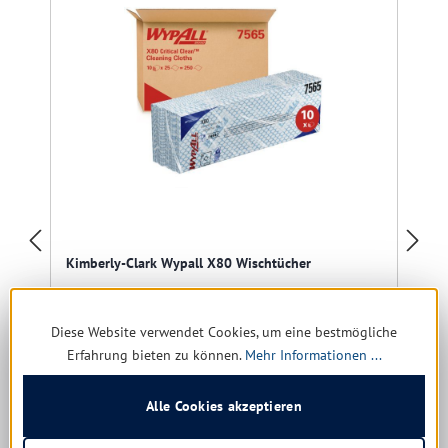
R
Kimberly-Clark Wypall X80 Wischtücher
Farbe:
blau | grün | gelb | rot
Diese Website verwendet Cookies, um eine bestmögliche
Erfahrung bieten zu können.
Mehr Informationen ...
Alle Cookies akzeptieren
Sofort verfügbar, Lieferzeit: 1-5 Tage
97,58 € *