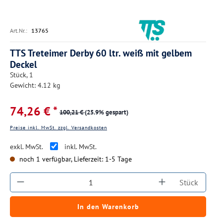
Art.Nr.:
13765
TTS Treteimer Derby 60 ltr. weiß mit gelbem
Deckel
Stück, 1
Gewicht: 4.12 kg
74,26 € *
100,21 €
(25.9% gespart)
Preise inkl. MwSt. zzgl. Versandkosten
exkl. MwSt.
inkl. MwSt.
noch 1 verfügbar, Lieferzeit: 1-5 Tage
Produkt Anzahl: Gib den gewünschten Wert ein
Stück
In den Warenkorb