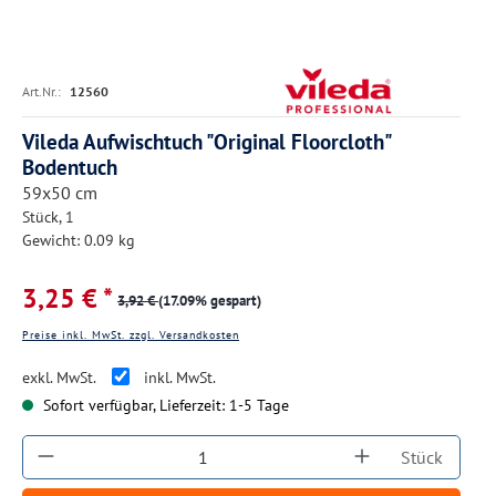
Art.Nr.:
12560
Vileda Aufwischtuch "Original Floorcloth"
Bodentuch
59x50 cm
Stück, 1
Gewicht: 0.09 kg
3,25 € *
3,92 €
(17.09% gespart)
Preise inkl. MwSt. zzgl. Versandkosten
exkl. MwSt.
inkl. MwSt.
Sofort verfügbar, Lieferzeit: 1-5 Tage
Produkt Anzahl: Gib den gewünschten Wert ein
Stück