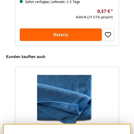
Sofort verfügbar, Lieferzeit: 1-5 Tage
0,57 € *
0,81 €
(29.63% gespart)
Details
Produktgalerie überspringen
Kunden kauften auch