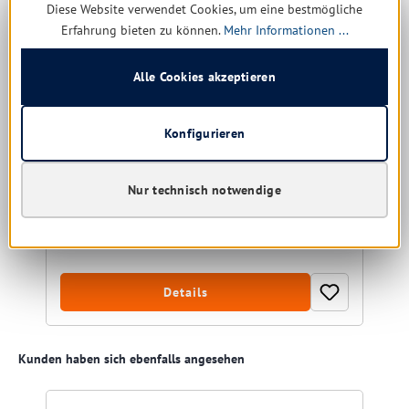
Diese Website verwendet Cookies, um eine bestmögliche
Erfahrung bieten zu können.
Mehr Informationen ...
Mopptex Mikrofasertuch Professional light 38 x 38
cm, blau
Alle Cookies akzeptieren
Farbe:
blau
Konfigurieren
Nur technisch notwendige
Sofort verfügbar, Lieferzeit: 1-5 Tage
0,44 € *
3,84 €
(88.54% gespart)
Details
Produktgalerie überspringen
Kunden haben sich ebenfalls angesehen