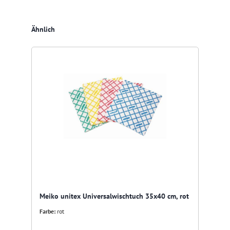
Produktgalerie überspringen
Ähnlich
Meiko unitex Universalwischtuch 35x40 cm, rot
Farbe:
rot