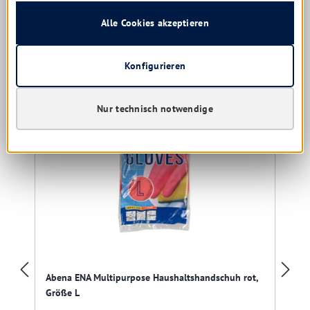
Details
Alle Cookies akzeptieren
Produktgalerie überspringen
Kunden kauften auch
Konfigurieren
Nur technisch notwendige
Restposten
Abena ENA Multipurpose Haushaltshandschuh rot,
Größe L