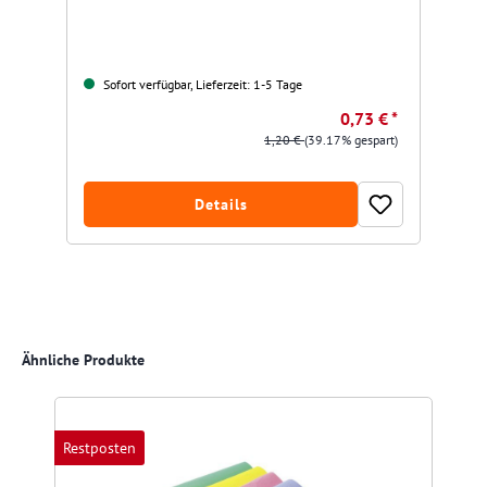
Sofort verfügbar, Lieferzeit: 1-5 Tage
0,73 € *
1,20 €
(39.17% gespart)
Details
Produktgalerie überspringen
Ähnliche Produkte
Restposten
R