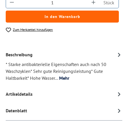
Produkt Anzahl: Gib den gewünschten Wert ein
Stück
In den Warenkorb
Zum Merkzettel hinzufügen
Beschreibung
* Starke antibakterielle Eigenschaften auch nach 50
Waschzyklen* Sehr gute Reinigungsleistung* Gute
Haltbarkeit* Hohe Wasser…
Mehr
Artikeldetails
Datenblatt