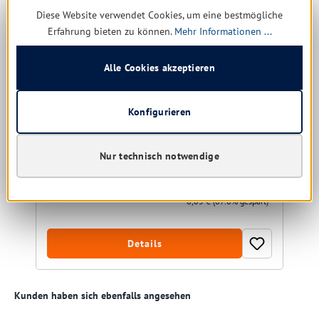
Diese Website verwendet Cookies, um eine bestmögliche
Erfahrung bieten zu können.
Mehr Informationen ...
Thermo Handschuhe Thor Flex Winter Gr. M
Alle Cookies akzeptieren
Größe:
M
Konfigurieren
Nur technisch notwendige
noch 33 verfügbar, Lieferzeit: 1-5 Tage
1,96 € *
6,05 €
(67.6% gespart)
Details
Produktgalerie überspringen
Kunden haben sich ebenfalls angesehen