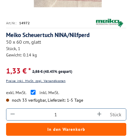
Art.Nr.:
14972
Meiko Scheuertuch NINA/Nilfperd
50 x 60 cm, glatt
Stück, 1
Gewicht: 0.14 kg
1,33 € *
2,58 €
(48.45% gespart)
Preise inkl. MwSt. zzgl. Versandkosten
exkl. MwSt.
inkl. MwSt.
noch 33 verfügbar, Lieferzeit: 1-5 Tage
Produkt Anzahl: Gib den gewünschten Wert ein
Stück
In den Warenkorb