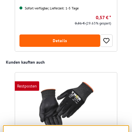
Sofort verfügbar, Lieferzeit: 1-5 Tage
0,57 € *
0,81 €
(29.63% gespart)
Details
Produktgalerie überspringen
Kunden kauften auch
Restposten
R