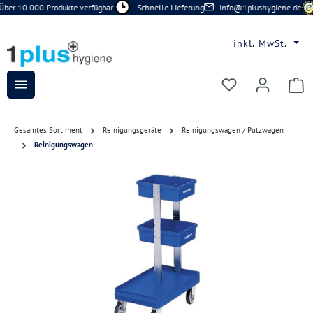
Über 10.000 Produkte verfügbar
Schnelle Lieferung
info@1plushygiene.de
Zum Hauptinhalt springen
inkl. MwSt.
Du hast 0 Prod
Gesamtes Sortiment
Reinigungsgeräte
Reinigungswagen / Putzwagen
Reinigungswagen
Bildergalerie überspringen