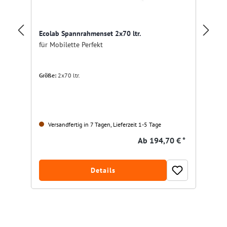
Ecolab Spannrahmenset 2x70 ltr.
Ec
für Mobilette Perfekt
fü
Größe:
2x70 ltr.
Versandfertig in 7 Tagen, Lieferzeit 1-5 Tage
Ab
194,70 € *
Details