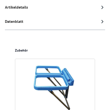
Artikeldetails
Datenblatt
Produktgalerie überspringen
Zubehör