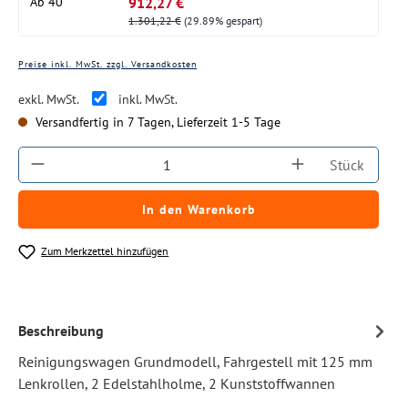
912,27 €
Ab
40
1.301,22 €
(29.89% gespart)
Preise inkl. MwSt. zzgl. Versandkosten
exkl. MwSt.
inkl. MwSt.
Versandfertig in 7 Tagen, Lieferzeit 1-5 Tage
Produkt Anzahl: Gib den gewünschten Wert ein
Stück
In den Warenkorb
Zum Merkzettel hinzufügen
Beschreibung
Reinigungswagen Grundmodell, Fahrgestell mit 125 mm
Lenkrollen, 2 Edelstahlholme, 2 Kunststoffwannen