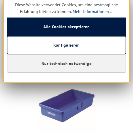
Diese Website verwendet Cookies, um eine bestmögliche
Sofort verfügbar, Lieferzeit: 1-5 Tage
Erfahrung bieten zu können.
Mehr Informationen ...
30,63 € *
43,70 €
(29.91% gespart)
Alle Cookies akzeptieren
Details
Konfigurieren
Produktgalerie überspringen
Kunden kauften auch
Nur technisch notwendige