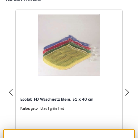
R
Ecolab FD Waschnetz klein, 51 x 40 cm
Farbe:
gelb | blau | grün | rot