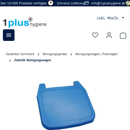
ber 10.000 Produkte verfügbar
Schnelle Lieferung
info@1plushygiene.de
Zum Hauptinhalt springen
inkl. MwSt.
Du hast 0 Prod
Gesamtes Sortiment
Reinigungsgeräte
Reinigungswagen / Putzwagen
Zubehör Reinigungswagen
Bildergalerie überspringen