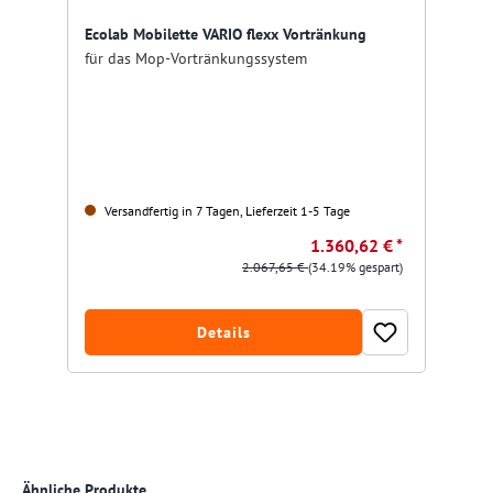
Ecolab Mobilette VARIO flexx Vortränkung
für das Mop-Vortränkungssystem
Versandfertig in 7 Tagen, Lieferzeit 1-5 Tage
1.360,62 € *
2.067,65 €
(34.19% gespart)
Details
Produktgalerie überspringen
Ähnliche Produkte