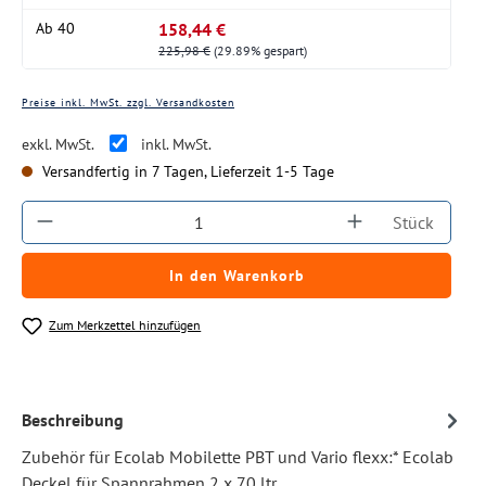
158,44 €
Ab
40
225,98 €
(29.89% gespart)
Preise inkl. MwSt. zzgl. Versandkosten
exkl. MwSt.
inkl. MwSt.
Versandfertig in 7 Tagen, Lieferzeit 1-5 Tage
Produkt Anzahl: Gib den gewünschten Wert ein
Stück
In den Warenkorb
Zum Merkzettel hinzufügen
Beschreibung
Zubehör für Ecolab Mobilette PBT und Vario flexx:* Ecolab
Deckel für Spannrahmen 2 x 70 ltr.