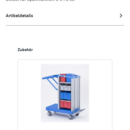
Artikeldetails
Produktgalerie überspringen
Zubehör