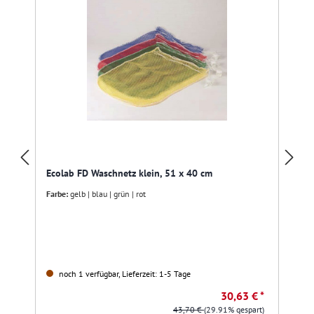
R
Ecolab FD Waschnetz klein, 51 x 40 cm
Farbe:
gelb | blau | grün | rot
noch 1 verfügbar, Lieferzeit: 1-5 Tage
30,63 € *
43,70 €
(29.91% gespart)