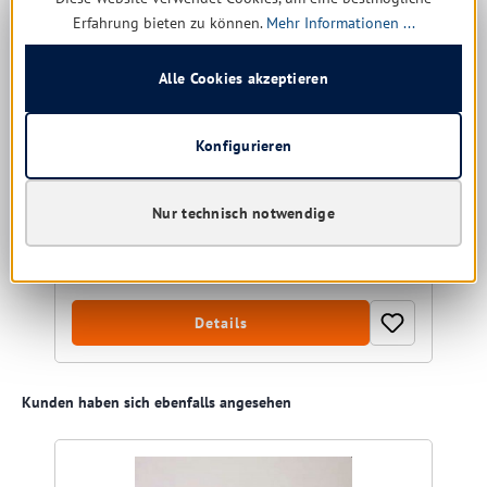
Erfahrung bieten zu können.
Mehr Informationen ...
Toolflex Halterung zur Befestigung an Ablageschale
Alle Cookies akzeptieren
Konfigurieren
Nur technisch notwendige
noch 1 verfügbar, Lieferzeit: 1-5 Tage
Ab
9,98 € *
Details
Produktgalerie überspringen
Kunden haben sich ebenfalls angesehen