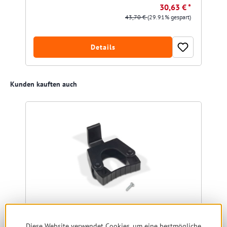
30,63 € *
43,70 €
(29.91% gespart)
Details
Produktgalerie überspringen
Kunden kauften auch
Diese Website verwendet Cookies, um eine bestmögliche