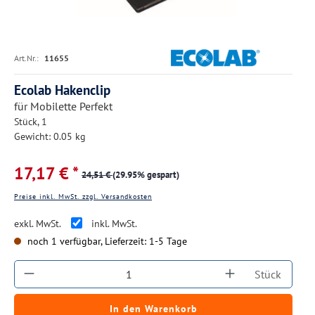
Art.Nr.:
11655
Ecolab Hakenclip
für Mobilette Perfekt
Stück, 1
Gewicht: 0.05 kg
17,17 € *
24,51 €
(29.95% gespart)
Preise inkl. MwSt. zzgl. Versandkosten
exkl. MwSt.
inkl. MwSt.
noch 1 verfügbar, Lieferzeit: 1-5 Tage
Produkt Anzahl: Gib den gewünschten Wert ein
Stück
In den Warenkorb