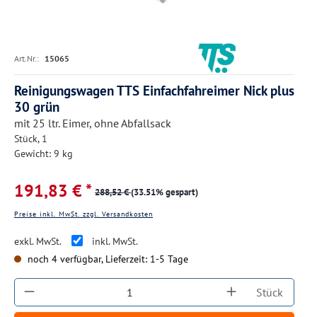
Art.Nr.:
15065
Reinigungswagen TTS Einfachfahreimer Nick plus
30 grün
mit 25 ltr. Eimer, ohne Abfallsack
Stück, 1
Gewicht: 9 kg
191,83 € *
288,52 €
(33.51% gespart)
Preise inkl. MwSt. zzgl. Versandkosten
exkl. MwSt.
inkl. MwSt.
noch 4 verfügbar, Lieferzeit: 1-5 Tage
Produkt Anzahl: Gib den gewünschten Wert ein
Stück