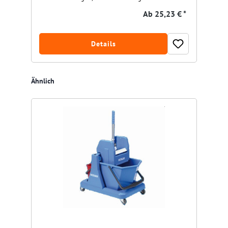
Ab
25,23 € *
Details
Produktgalerie überspringen
Ähnlich