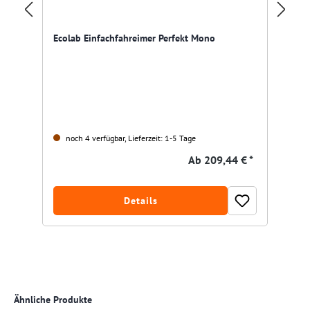
Ecolab Einfachfahreimer Perfekt Mono
Ve
noch 4 verfügbar, Lieferzeit: 1-5 Tage
Ab
209,44 € *
Details
Produktgalerie überspringen
Ähnliche Produkte