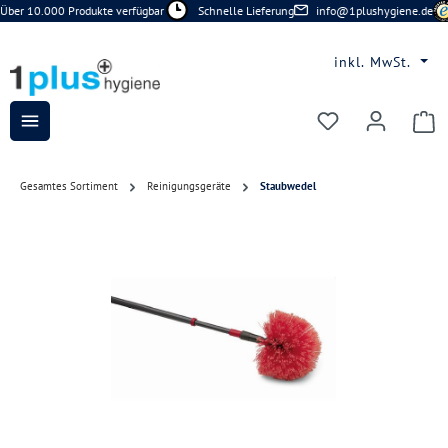
Über 10.000 Produkte verfügbar
Schnelle Lieferung
info@1plushygiene.de
Zum Hauptinhalt springen
inkl. MwSt.
Du hast 0 Prod
Gesamtes Sortiment
Reinigungsgeräte
Staubwedel
Bildergalerie überspringen