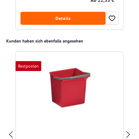
Details
Produktgalerie überspringen
Kunden haben sich ebenfalls angesehen
Restposten