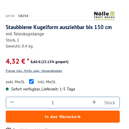
Art.Nr.:
18254
Staubbiene Kugelform ausziehbar bis 150 cm
mit Teleskopstange
Stück, 1
Gewicht: 0.4 kg
4,32 € *
5,62 €
(23.13% gespart)
Preise inkl. MwSt. zzgl. Versandkosten
exkl. MwSt.
inkl. MwSt.
Sofort verfügbar, Lieferzeit: 1-5 Tage
Produkt Anzahl: Gib den gewünschten Wert ein
Stück
In den Warenkorb