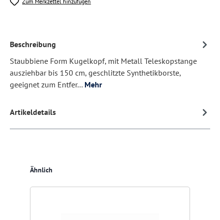
Zum Merkzettel hinzufügen
Beschreibung
Staubbiene Form Kugelkopf, mit Metall Teleskopstange
ausziehbar bis 150 cm, geschlitzte Synthetikborste,
geeignet zum Entfer…
Mehr
Artikeldetails
Produktgalerie überspringen
Ähnlich