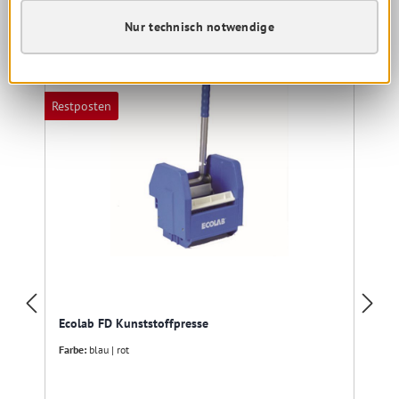
Nur technisch notwendige
Produktgalerie überspringen
Kunden haben sich ebenfalls angesehen
Restposten
R
Ecolab FD Kunststoffpresse
Farbe:
blau | rot