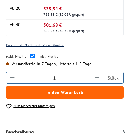
535,54 €
Ab
20
788,53 €
(32.08% gespart)
501,68 €
Ab
40
788,53 €
(36.38% gespart)
Preise inkl. MwSt. zzgl. Versandkosten
exkl. MwSt.
inkl. MwSt.
Versandfertig in 7 Tagen, Lieferzeit 1-5 Tage
Produkt Anzahl: Gib den gewünschten Wert ein
Stück
In den Warenkorb
Zum Merkzettel hinzufügen
Beschreibung