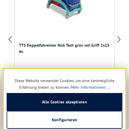
TTS Doppelfahreimer Nick Tech grün mit Griff 2x15
ltr.
l
Diese Website verwendet Cookies, um eine bestmögliche
Erfahrung bieten zu können.
Mehr Informationen ...
Sofort verfügbar, Lieferzeit: 1-5 Tage
91,58 € *
Alle Cookies akzeptieren
147,77 €
(38.03% gespart)
Details
Konfigurieren