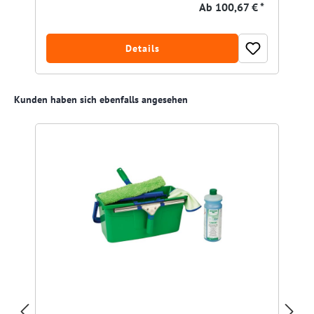
Ab
100,67 € *
Details
Produktgalerie überspringen
Kunden haben sich ebenfalls angesehen
R