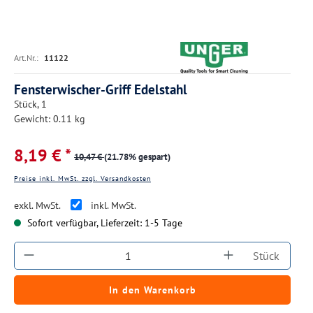
Art.Nr.:
11122
Fensterwischer-Griff Edelstahl
Stück, 1
Gewicht: 0.11 kg
8,19 € *
10,47 €
(21.78% gespart)
Preise inkl. MwSt. zzgl. Versandkosten
exkl. MwSt.
inkl. MwSt.
Sofort verfügbar, Lieferzeit: 1-5 Tage
Produkt Anzahl: Gib den gewünschten Wert ein
Stück
In den Warenkorb