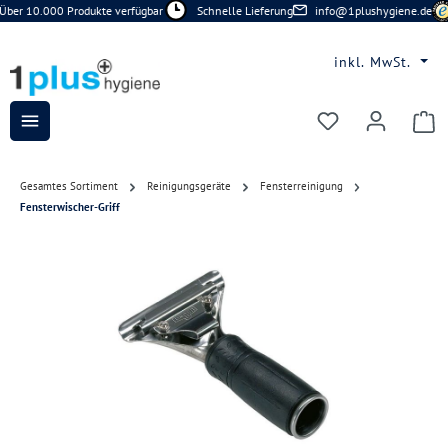
Über 10.000 Produkte verfügbar
Schnelle Lieferung
info@1plushygiene.de
Zum Hauptinhalt springen
inkl. MwSt.
Du hast 0 Prod
Gesamtes Sortiment
Reinigungsgeräte
Fensterreinigung
Fensterwischer-Griff
Bildergalerie überspringen