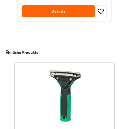
Details
Produktgalerie überspringen
Ähnliche Produkte