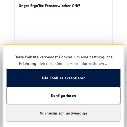
Unger ErgoTec Fensterwischer-Griff
Sofort verfügbar, Lieferzeit: 1-5 Tage
Ab
10,51 € *
Diese Website verwendet Cookies, um eine bestmögliche
Erfahrung bieten zu können.
Mehr Informationen ...
Details
Alle Cookies akzeptieren
Produktgalerie überspringen
Kunden haben sich ebenfalls angesehen
Konfigurieren
Nur technisch notwendige