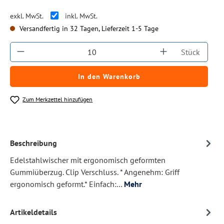
exkl. MwSt.
inkl. MwSt.
Versandfertig in 32 Tagen, Lieferzeit 1-5 Tage
Produkt Anzahl: Gib den gewünschten Wert ein
Stück
In den Warenkorb
Zum Merkzettel hinzufügen
Beschreibung
Edelstahlwischer mit ergonomisch geformten
Gummiüberzug. Clip Verschluss. * Angenehm: Griff
ergonomisch geformt.* Einfach:…
Mehr
Artikeldetails