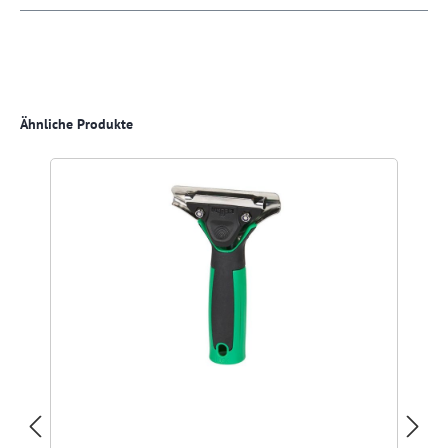
Produktgalerie überspringen
Ähnliche Produkte