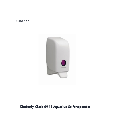
Produktgalerie überspringen
Zubehör
Kimberly-Clark 6948 Aquarius Seifenspender