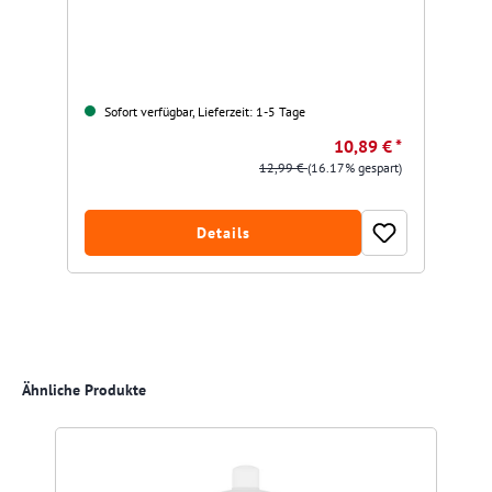
Sofort verfügbar, Lieferzeit: 1-5 Tage
10,89 € *
12,99 €
(16.17% gespart)
Details
Produktgalerie überspringen
Ähnliche Produkte