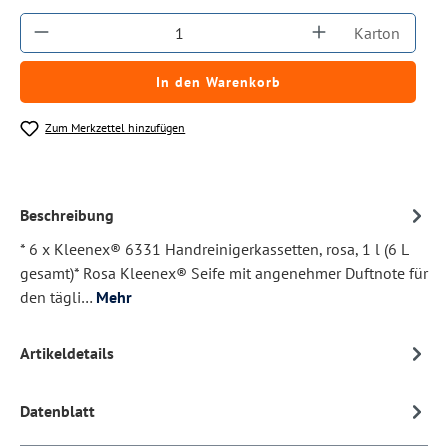
Produkt Anzahl: Gib den gewünschten Wert ein
Karton
In den Warenkorb
Zum Merkzettel hinzufügen
Beschreibung
* 6 x Kleenex® 6331 Handreinigerkassetten, rosa, 1 l (6 L
gesamt)* Rosa Kleenex® Seife mit angenehmer Duftnote für
den tägli…
Mehr
Artikeldetails
Datenblatt