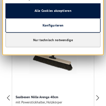
Details
Alle Cookies akzeptieren
Konfigurieren
Produktgalerie überspringen
Kunden kauften auch
Nur technisch notwendige
Restposten
Saalbesen Nölle Arenga 40cm
mit Powerstickhalter, Holzkörper