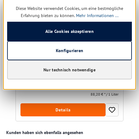
Diese Website verwendet Cookies, um eine bestmögliche
Erfahrung bieten zu können.
Mehr Informationen ...
Seni Care reichhaltige Gesichtspflege Shea Butter
50 ml
Vegan
Alle Cookies akzeptieren
Konfigurieren
Sofort verfügbar, Lieferzeit: 1-5 Tage
Nur technisch notwendige
4,41 € *
9,38 €
(52.99% gespart)
88,20 € * / 1 Liter
Details
Produktgalerie überspringen
Kunden haben sich ebenfalls angesehen