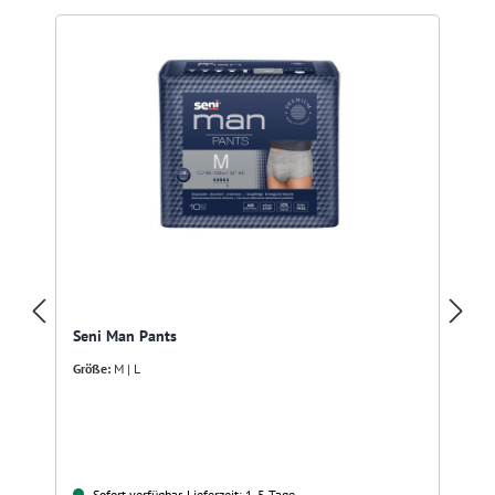
R
Seni Man Pants
Größe:
M | L
Sofort verfügbar, Lieferzeit: 1-5 Tage