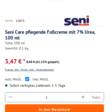
Art.Nr.:
22873
Seni Care pflegende Fußcreme mit 7% Urea,
100 ml
Tube, 100 ml
Gewicht: 0.1 kg
3,47 € *
8,95 €
(61.23% gespart)
Preise inkl. MwSt. zzgl. Versandkosten
exkl. MwSt.
inkl. MwSt.
Sofort verfügbar, Lieferzeit: 1-5 Tage
Produkt Anzahl: Gib den gewünschten Wert ein
Tube
In den Warenkorb