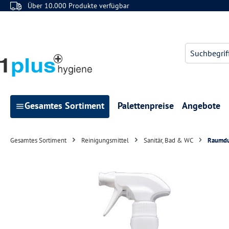
Über 10.000 Produkte verfügbar
 Hauptinhalt springen
Zur Suche springen
Zur Hauptnavigation springen
Gesamtes Sortiment
Palettenpreise
Angebote
Gesamtes Sortiment
Reinigungsmittel
Sanitär, Bad & WC
Raumdu
Bildergalerie überspringen