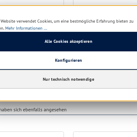
Größe:
200 ml
 Website verwendet Cookies, um eine bestmögliche Erfahrung bieten zu
en.
Mehr Informationen ...
rt verfügbar, Lieferzeit: 1-5
Sofort verfügbar, Lieferzei
Tage
Alle Cookies akzeptieren
6,20 € *
4,2
8,68 €
(28.57% gespart)
8,95 €
(52.4% 
Konfigurieren
31,00 € * / 1 Liter
21,30 € * /
Details
Details
Nur technisch notwendige
aben sich ebenfalls angesehen