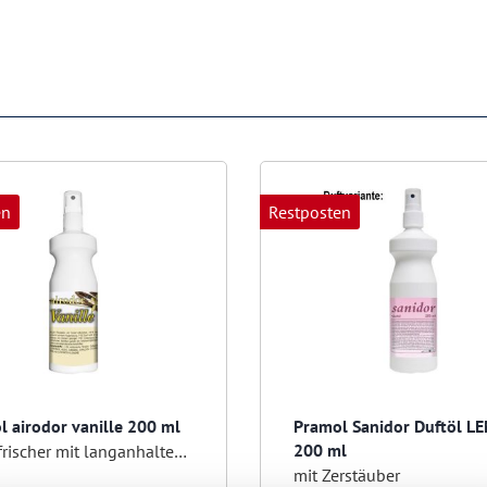
en
Restposten
l airodor vanille 200 ml
Pramol Sanidor Duftöl 
200 ml
Lufterfrischer mit langanhaltender Duftnote
mit Zerstäuber