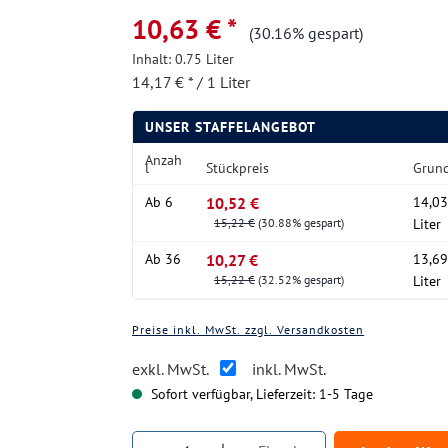
10,63 € *
(30.16% gespart)
Inhalt:
0.75 Liter
14,17 € * / 1 Liter
UNSER STAFFELANGEBOT
Anzah
l
Stückpreis
Grund
Ab
6
10,52 €
14,03
15,22 €
(30.88% gespart)
Liter
Ab
36
10,27 €
13,69
15,22 €
(32.52% gespart)
Liter
Preise inkl. MwSt. zzgl. Versandkosten
exkl. MwSt.
inkl. MwSt.
Sofort verfügbar, Lieferzeit: 1-5 Tage
Produkt Anzahl: Gib den gewüns