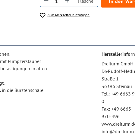
Flasche
In den Wa
Zum Merkzettel hinzufügen
onen.
Herstellerinfor
e mit Pumpzerstäuber
Dreiturm GmbH
sbelästigungen in allen
Dr.-Rudolf-Hedl
Straße 1
gt.
36396 Steinau
 in die Bürstenschale
Tel.: +49 6663 
0
Fax: +49 6663
970-496
www.dreiturm.d
info@dreiturm.