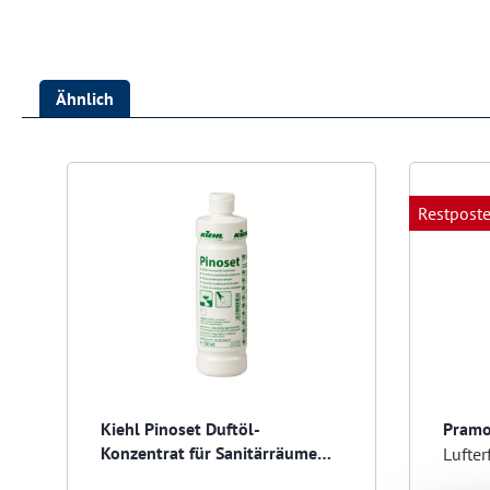
Ähnlich
Produktgalerie überspringen
Restpost
Kiehl Pinoset Duftöl-
Pramo
Konzentrat für Sanitärräume
500 ml