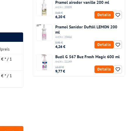
Pramol airodor vanille 200 ml
Art.Nr.: 20009
8,68 €
Details
6,20 €
Pramol Sanidor Duftöl LEMON 200
ml
Art.Nr.: 20466
8,95 €
Details
4,26 €
preis
Buzil G 567 Buz Fresh Magic 600 ml
 € * / 1
Art.Nr.: 21149
15,07 €
Details
9,77 €
 € * / 1
chten Wert ein oder benutze die Schaltfläc