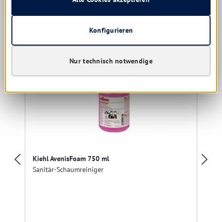
Produktgalerie überspringen
Kunden kauften auch
Konfigurieren
Nur technisch notwendige
Kiehl AvenisFoam 750 ml
Sanitär-Schaumreiniger