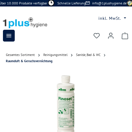
ber 10.000 Produkte verfügbar
Schnelle Lieferung
info@1plushygiene.de
Zum Hauptinhalt springen
inkl. MwSt.
Du hast 0 Prod
Gesamtes Sortiment
Reinigungsmittel
Sanitär, Bad & WC
Raumduft & Geruchsvernichtung
Bildergalerie überspringen