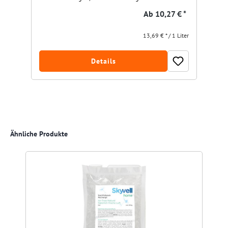
Ab
10,27 € *
13,69 € * / 1 Liter
Details
Produktgalerie überspringen
Ähnliche Produkte
R