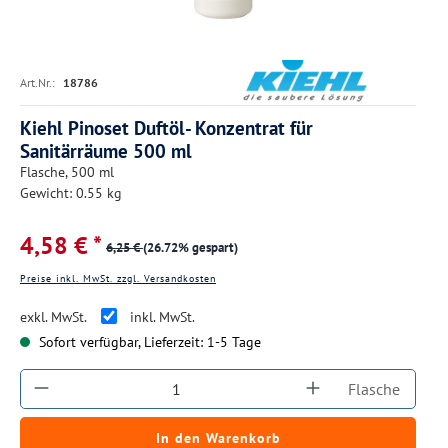
Art.Nr.:
18786
Kiehl Pinoset Duftöl- Konzentrat für
Sanitärräume 500 ml
Flasche, 500 ml
Gewicht: 0.55 kg
4,58 € *
6,25 €
(26.72% gespart)
Preise inkl. MwSt. zzgl. Versandkosten
exkl. MwSt.
inkl. MwSt.
Sofort verfügbar, Lieferzeit: 1-5 Tage
Produkt Anzahl: Gib den gewünschten Wert ein
Flasche
In den Warenkorb