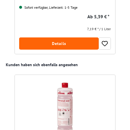
Sofort verfügbar, Lieferzeit: 1-5 Tage
Ab
5,39 € *
7,19 € * / 1 Liter
Details
Produktgalerie überspringen
Kunden haben sich ebenfalls angesehen
R